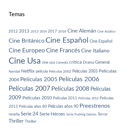
Temas
Cine Alemán
2013
2012
2013
2017
2018
2014
Cine Asiático
Cine Español
Cine Británico
Cine Español
Cine Europeo
Cine Francés
Cine Italiano
Cine Usa
crítica
General
cine usa
Drama
Comedia
Netflix
Películas
Películas 2003
película
Navidad
Películas 2002
Películas 2006
Películas 2005
2004
Películas 2007
Películas 2008
Películas
2009
Películas 2010
Películas 2011
Películas
Películas 2012
Preestrenos
Películas años 80
Películas años 90
2013
Serie 24
Serie Héroes
reseña
Terror
Serie Pushing Daisies
Thriller
Thriller