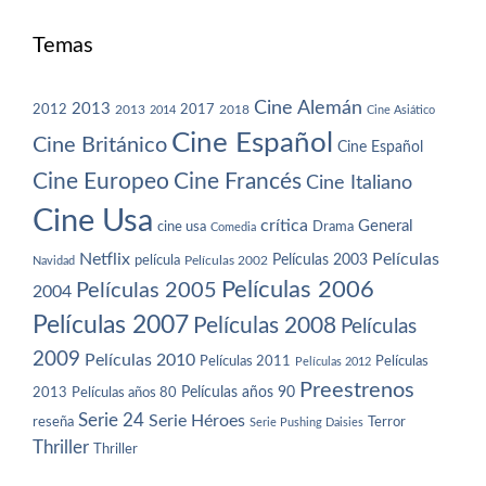
Temas
Cine Alemán
2013
2012
2013
2017
2018
2014
Cine Asiático
Cine Español
Cine Británico
Cine Español
Cine Europeo
Cine Francés
Cine Italiano
Cine Usa
crítica
General
cine usa
Drama
Comedia
Netflix
Películas
Películas 2003
película
Navidad
Películas 2002
Películas 2006
Películas 2005
2004
Películas 2007
Películas 2008
Películas
2009
Películas 2010
Películas 2011
Películas
Películas 2012
Preestrenos
Películas años 80
Películas años 90
2013
Serie 24
Serie Héroes
reseña
Terror
Serie Pushing Daisies
Thriller
Thriller