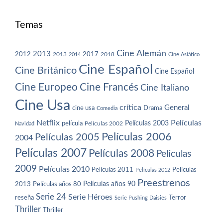
Temas
Cine Alemán
2013
2012
2013
2017
2018
2014
Cine Asiático
Cine Español
Cine Británico
Cine Español
Cine Europeo
Cine Francés
Cine Italiano
Cine Usa
crítica
General
cine usa
Drama
Comedia
Netflix
Películas
Películas 2003
película
Navidad
Películas 2002
Películas 2006
Películas 2005
2004
Películas 2007
Películas 2008
Películas
2009
Películas 2010
Películas 2011
Películas
Películas 2012
Preestrenos
Películas años 80
Películas años 90
2013
Serie 24
Serie Héroes
reseña
Terror
Serie Pushing Daisies
Thriller
Thriller