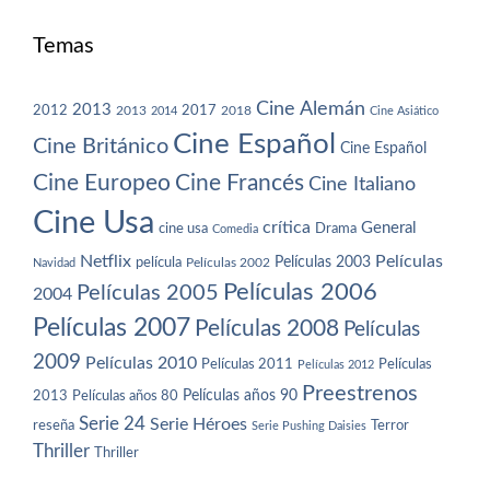
Temas
Cine Alemán
2013
2012
2013
2017
2018
2014
Cine Asiático
Cine Español
Cine Británico
Cine Español
Cine Europeo
Cine Francés
Cine Italiano
Cine Usa
crítica
General
cine usa
Drama
Comedia
Netflix
Películas
Películas 2003
película
Navidad
Películas 2002
Películas 2006
Películas 2005
2004
Películas 2007
Películas 2008
Películas
2009
Películas 2010
Películas 2011
Películas
Películas 2012
Preestrenos
Películas años 80
Películas años 90
2013
Serie 24
Serie Héroes
reseña
Terror
Serie Pushing Daisies
Thriller
Thriller