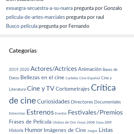
exsuegra-secuestra-a-su-nuera
pregunta por Gonzalo
pelicula-de-artes-marciales
pregunta por raul
Busco película
pregunta por Fernando
Categorías
Actores/Actrices
Animación
2019
2020
Bases de
Bellezas en el cine
Datos
Cine y
Carteles
Cine Español
Crítica
Cine y TV
Cortometrajes
Literatura
de cine
Curiosidades
Directores
Documentales
Estrenos
Festivales/Premios
Entrevistas
Eventos
Frases de Película
Globos de Oro
Goya 2008
Goya 2009
Humor
Imágenes de Cine
Listas
Historia
Juegos