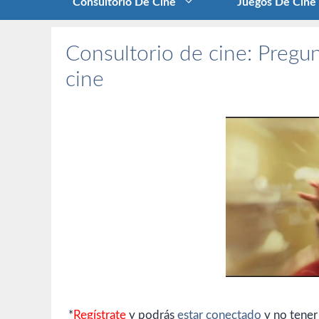
Consultorio De Cine
Juegos De Cine
Consultorio de cine: Pregun
cine
*
Regístrate
y podrás
estar conectado
y no tener