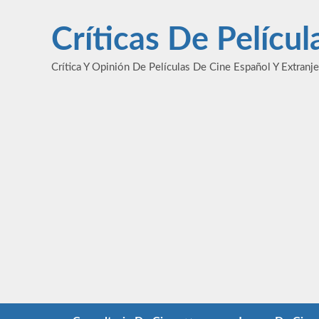
Saltar
al
Críticas De Pelícu
contenido
Crítica Y Opinión De Películas De Cine Español Y Extranj