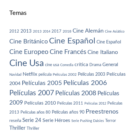
Temas
Cine Alemán
2013
2012
2013
2017
2018
2014
Cine Asiático
Cine Español
Cine Británico
Cine Español
Cine Europeo
Cine Francés
Cine Italiano
Cine Usa
crítica
General
cine usa
Drama
Comedia
Netflix
Películas
Películas 2003
película
Navidad
Películas 2002
Películas 2006
Películas 2005
2004
Películas 2007
Películas 2008
Películas
2009
Películas 2010
Películas 2011
Películas
Películas 2012
Preestrenos
Películas años 80
Películas años 90
2013
Serie 24
Serie Héroes
reseña
Terror
Serie Pushing Daisies
Thriller
Thriller