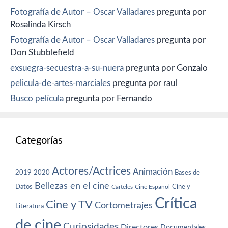
Fotografía de Autor – Oscar Valladares
pregunta por
Rosalinda Kirsch
Fotografía de Autor – Oscar Valladares
pregunta por
Don Stubblefield
exsuegra-secuestra-a-su-nuera
pregunta por Gonzalo
pelicula-de-artes-marciales
pregunta por raul
Busco película
pregunta por Fernando
Categorías
Actores/Actrices
Animación
2019
2020
Bases de
Bellezas en el cine
Datos
Cine y
Carteles
Cine Español
Crítica
Cine y TV
Cortometrajes
Literatura
de cine
Curiosidades
Directores
Documentales