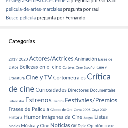
exsuegra-secuestra-a-su-nuera
pregunta por Gonzalo
pelicula-de-artes-marciales
pregunta por raul
Busco película
pregunta por Fernando
Categorías
Actores/Actrices
Animación
2019
2020
Bases de
Bellezas en el cine
Datos
Cine y
Carteles
Cine Español
Crítica
Cine y TV
Cortometrajes
Literatura
de cine
Curiosidades
Directores
Documentales
Estrenos
Festivales/Premios
Entrevistas
Eventos
Frases de Película
Globos de Oro
Goya 2008
Goya 2009
Humor
Imágenes de Cine
Listas
Historia
Juegos
Noticias
Música y Cine
Opinión
Off-Topic
Oscar
Medios