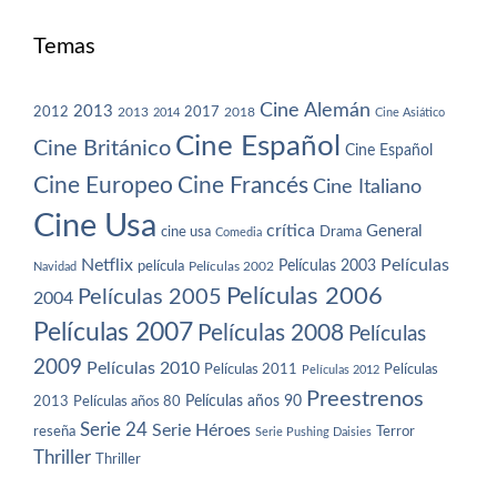
Temas
Cine Alemán
2013
2012
2013
2017
2018
2014
Cine Asiático
Cine Español
Cine Británico
Cine Español
Cine Europeo
Cine Francés
Cine Italiano
Cine Usa
crítica
General
cine usa
Drama
Comedia
Netflix
Películas
Películas 2003
película
Navidad
Películas 2002
Películas 2006
Películas 2005
2004
Películas 2007
Películas 2008
Películas
2009
Películas 2010
Películas 2011
Películas
Películas 2012
Preestrenos
Películas años 80
Películas años 90
2013
Serie 24
Serie Héroes
reseña
Terror
Serie Pushing Daisies
Thriller
Thriller