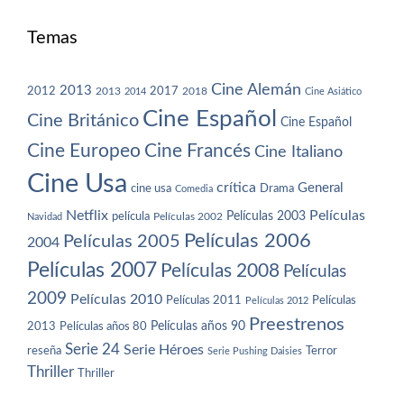
Temas
Cine Alemán
2013
2012
2013
2017
2018
2014
Cine Asiático
Cine Español
Cine Británico
Cine Español
Cine Europeo
Cine Francés
Cine Italiano
Cine Usa
crítica
General
cine usa
Drama
Comedia
Netflix
Películas
Películas 2003
película
Navidad
Películas 2002
Películas 2006
Películas 2005
2004
Películas 2007
Películas 2008
Películas
2009
Películas 2010
Películas 2011
Películas
Películas 2012
Preestrenos
Películas años 80
Películas años 90
2013
Serie 24
Serie Héroes
reseña
Terror
Serie Pushing Daisies
Thriller
Thriller