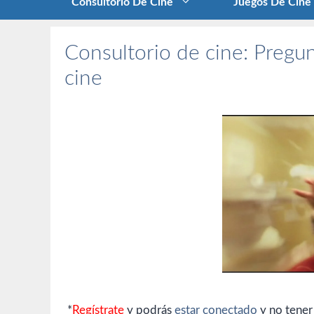
Consultorio De Cine
Juegos De Cine
Consultorio de cine: Pregun
cine
*
Regístrate
y podrás
estar conectado
y no tener