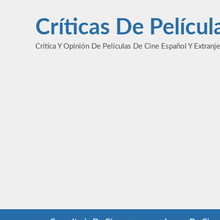
Saltar
al
Críticas De Pelícu
contenido
Crítica Y Opinión De Películas De Cine Español Y Extranj