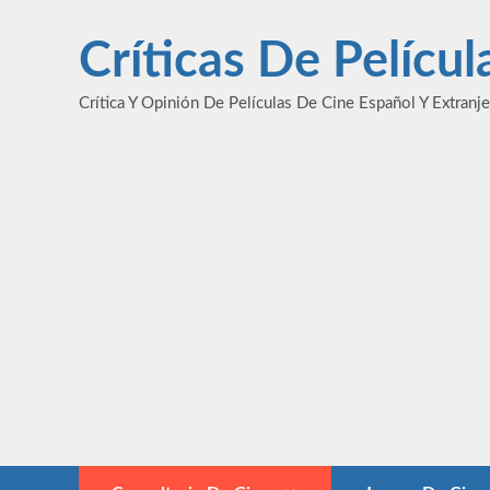
Saltar
al
Críticas De Pelícu
contenido
Crítica Y Opinión De Películas De Cine Español Y Extranj