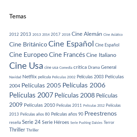
Temas
Cine Alemán
2013
2012
2013
2017
2018
2014
Cine Asiático
Cine Español
Cine Británico
Cine Español
Cine Europeo
Cine Francés
Cine Italiano
Cine Usa
crítica
General
cine usa
Drama
Comedia
Netflix
Películas
Películas 2003
película
Navidad
Películas 2002
Películas 2006
Películas 2005
2004
Películas 2007
Películas 2008
Películas
2009
Películas 2010
Películas 2011
Películas
Películas 2012
Preestrenos
Películas años 80
Películas años 90
2013
Serie 24
Serie Héroes
reseña
Terror
Serie Pushing Daisies
Thriller
Thriller