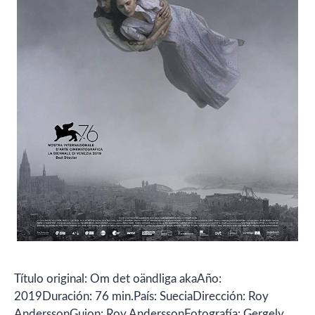
Título original: Om det oändliga akaAño:
2019Duración: 76 min.País: SueciaDirección: Roy
AnderssonGuion: Roy AnderssonFotografía: Gergely