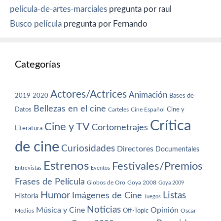
pelicula-de-artes-marciales
pregunta por raul
Busco película
pregunta por Fernando
Categorías
Actores/Actrices
Animación
2019
2020
Bases de
Bellezas en el cine
Datos
Cine y
Carteles
Cine Español
Crítica
Cine y TV
Cortometrajes
Literatura
de cine
Curiosidades
Directores
Documentales
Estrenos
Festivales/Premios
Entrevistas
Eventos
Frases de Película
Globos de Oro
Goya 2008
Goya 2009
Humor
Imágenes de Cine
Listas
Historia
Juegos
Noticias
Música y Cine
Opinión
Off-Topic
Oscar
Medios