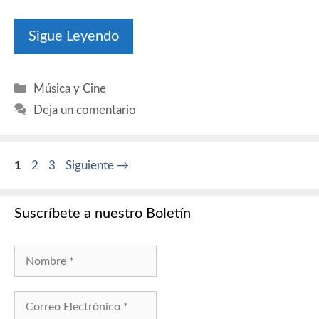
Sigue Leyendo
Categorías
Música y Cine
Deja un comentario
Página
Página
Página
1
2
3
Siguiente
→
Suscríbete a nuestro Boletín