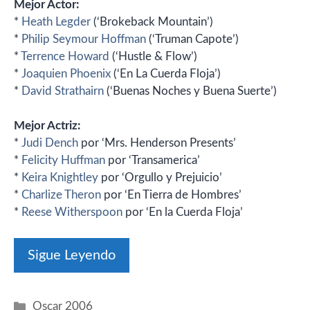
Mejor Actor:
*
Heath Legder
(‘Brokeback Mountain’)
*
Philip Seymour Hoffman
(‘Truman Capote’)
*
Terrence Howard
(‘Hustle & Flow’)
*
Joaquien Phoenix
(‘En La Cuerda Floja’)
*
David Strathairn
(‘Buenas Noches y Buena Suerte’)
Mejor Actriz:
*
Judi Dench
por ‘Mrs. Henderson Presents’
*
Felicity Huffman
por ‘Transamerica’
*
Keira Knightley
por ‘Orgullo y Prejuicio’
*
Charlize Theron
por ‘En Tierra de Hombres’
*
Reese Witherspoon
por ‘En la Cuerda Floja’
Sigue Leyendo
Categorías
Oscar 2006