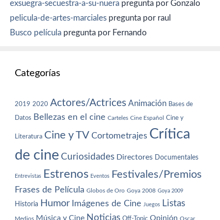
exsuegra-secuestra-a-su-nuera
pregunta por Gonzalo
pelicula-de-artes-marciales
pregunta por raul
Busco película
pregunta por Fernando
Categorías
Actores/Actrices
Animación
2019
2020
Bases de
Bellezas en el cine
Datos
Cine y
Carteles
Cine Español
Crítica
Cine y TV
Cortometrajes
Literatura
de cine
Curiosidades
Directores
Documentales
Estrenos
Festivales/Premios
Entrevistas
Eventos
Frases de Película
Globos de Oro
Goya 2008
Goya 2009
Humor
Imágenes de Cine
Listas
Historia
Juegos
Noticias
Música y Cine
Opinión
Off-Topic
Oscar
Medios