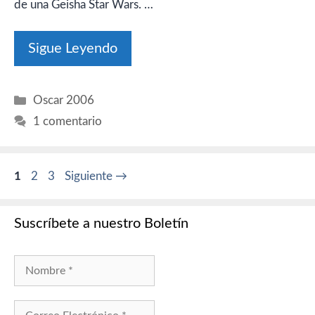
de una Geisha Star Wars. …
Sigue Leyendo
Categorías
Oscar 2006
1 comentario
Página
Página
Página
1
2
3
Siguiente
→
Suscríbete a nuestro Boletín