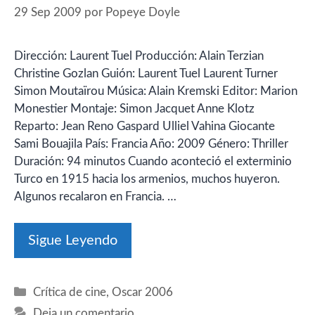
29 Sep 2009
por
Popeye Doyle
Dirección: Laurent Tuel Producción: Alain Terzian
Christine Gozlan Guión: Laurent Tuel Laurent Turner
Simon Moutaïrou Música: Alain Kremski Editor: Marion
Monestier Montaje: Simon Jacquet Anne Klotz
Reparto: Jean Reno Gaspard Ulliel Vahina Giocante
Sami Bouajila País: Francia Año: 2009 Género: Thriller
Duración: 94 minutos Cuando aconteció el exterminio
Turco en 1915 hacia los armenios, muchos huyeron.
Algunos recalaron en Francia. …
Sigue Leyendo
Categorías
Crítica de cine
,
Oscar 2006
Deja un comentario