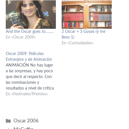
And the Oscar goes to……..
2 Oscar + 3 Goyas (y me
En «Oscar 2009»
llevo 1)
En «Curiosidades»
Oscar 2009: Películas
Extranjera y de Animación
ANIMACIÓN No hay lugar
a las sorpresas, y hay poco
que decir al respecto. Con
las nominaciones y
resultados a nivel de crítica
y público que ha
En «Festivales/Premios»
conseguido, no es previsible
que la academia niegue el
merecido Oscar a Wall·E
(Batallón de limpieza). Este
Categorías
Oscar 2006
año hay varios apartados en
los…