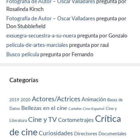
Fotografía de Autor – Oscar Valladares
pregunta por
Rosalinda Kirsch
Fotografía de Autor – Oscar Valladares
pregunta por
Don Stubblefield
exsuegra-secuestra-a-su-nuera
pregunta por Gonzalo
pelicula-de-artes-marciales
pregunta por raul
Busco película
pregunta por Fernando
Categorías
Actores/Actrices
Animación
2019
2020
Bases de
Bellezas en el cine
Datos
Cine y
Carteles
Cine Español
Crítica
Cine y TV
Cortometrajes
Literatura
de cine
Curiosidades
Directores
Documentales