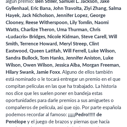
algún premio:
Ben Stiller, Samuel L. Jackson, Jake
Gyllenhaal, Eric Bana, John Travolta, Ziyi Zhang, Salma
Hayek, Jack Nicholson, Jennifer Lopez, George
Clooney, Reese Witherspoon, Lily Tomlin, Naomi
Watts, Charlize Theron, Uma Thurman, Chris
«Ludacris» Bridges, Nicole Kidman, Steve Carell, Will
Smith, Terrence Howard, Meryl Streep, Clint
Eastwood, Queen Latifah, Will Ferrell, Luke Wilson,
Sandra Bullock, Tom Hanks, Jennifer Aniston, Luke
Wilson, Owen Wilson, Jessica Alba, Morgan Freeman,
Hilary Swank, Jamie Foxx
. Alguno de ellos también
está nominado o le tocará entregar un premio en el que
compitan películas en las que ha trabajado. La historia
nos dice que les suelen poner en bandeja estas
oportunidades para darle premios a sus amiguetes o
compañeros de película, así que ojo. Por parte española
podemos recordar al famoso:
¡¡¡¡¡Pedro!!!!! de
Penélope
y el juego de brazos y piernas que hacía