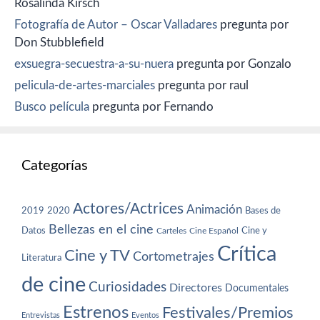
Rosalinda Kirsch
Fotografía de Autor – Oscar Valladares
pregunta por
Don Stubblefield
exsuegra-secuestra-a-su-nuera
pregunta por Gonzalo
pelicula-de-artes-marciales
pregunta por raul
Busco película
pregunta por Fernando
Categorías
Actores/Actrices
Animación
2019
2020
Bases de
Bellezas en el cine
Datos
Cine y
Carteles
Cine Español
Crítica
Cine y TV
Cortometrajes
Literatura
de cine
Curiosidades
Directores
Documentales
Estrenos
Festivales/Premios
Entrevistas
Eventos