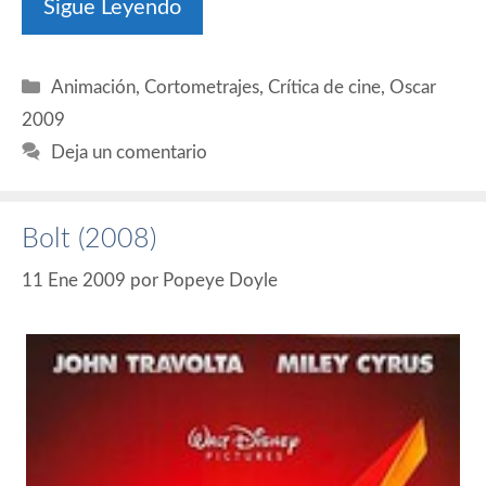
Sigue Leyendo
Categorías
Animación
,
Cortometrajes
,
Crítica de cine
,
Oscar
2009
Deja un comentario
Bolt (2008)
11 Ene 2009
por
Popeye Doyle