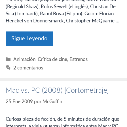
(Reginald Shaw), Rufus Sewell (el inglés), Christian De
Sica (Lombardi), Raoul Bova (Filippo). Guion: Florian
Henckel von Donnersmarck, Christopher McQuarrie …
Sigue Leyendo
Categorías
Animación
,
Crítica de cine
,
Estrenos
2 comentarios
Mac vs. PC (2008) [Cortometraje]
25 Ene 2009
por
McGuffin
Curiosa pieza de ficción, de 5 minutos de duración que
interpreta la vieja «guerra» informática entre Mac y PC