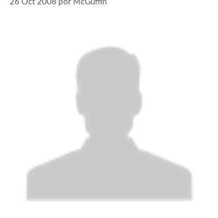
26 Oct 2008
por
McGuffin