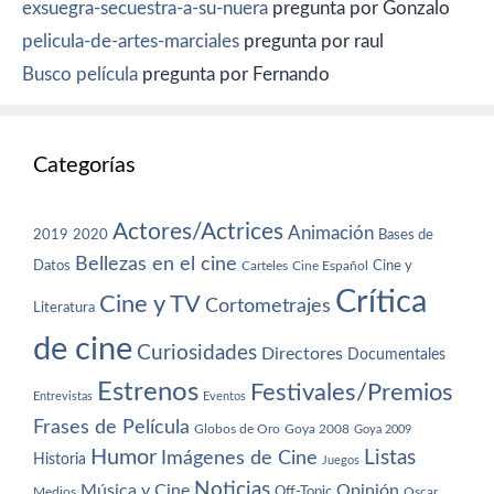
exsuegra-secuestra-a-su-nuera
pregunta por Gonzalo
pelicula-de-artes-marciales
pregunta por raul
Busco película
pregunta por Fernando
Categorías
Actores/Actrices
Animación
2019
2020
Bases de
Bellezas en el cine
Datos
Cine y
Carteles
Cine Español
Crítica
Cine y TV
Cortometrajes
Literatura
de cine
Curiosidades
Directores
Documentales
Estrenos
Festivales/Premios
Entrevistas
Eventos
Frases de Película
Globos de Oro
Goya 2008
Goya 2009
Humor
Imágenes de Cine
Listas
Historia
Juegos
Noticias
Música y Cine
Opinión
Off-Topic
Oscar
Medios