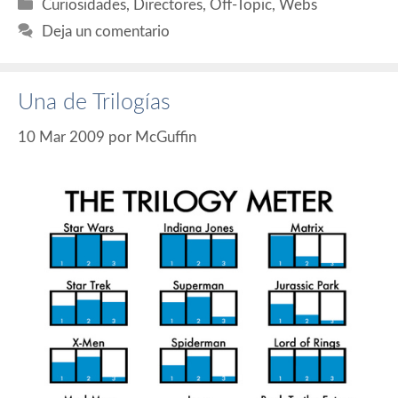
Categorías
Curiosidades
,
Directores
,
Off-Topic
,
Webs
Deja un comentario
Una de Trilogías
10 Mar 2009
por
McGuffin