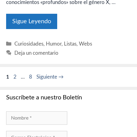
conocimientos «profundos» sobre el género X, …
Sigue Leyendo
Categorías
Curiosidades
,
Humor
,
Listas
,
Webs
Deja un comentario
Página
Página
Página
1
2
…
8
Siguiente
→
Suscríbete a nuestro Boletín