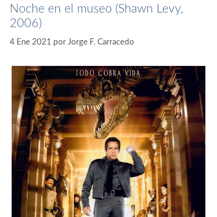
Noche en el museo (Shawn Levy,
2006)
4 Ene 2021
por
Jorge F. Carracedo