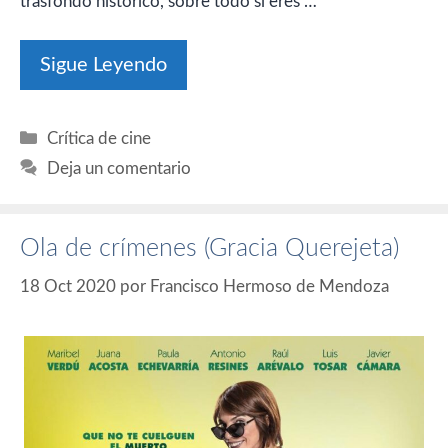
trasfondo histórico, sobre todo si eres …
Sigue Leyendo
Categorías
Crítica de cine
Deja un comentario
Ola de crímenes (Gracia Querejeta)
18 Oct 2020
por
Francisco Hermoso de Mendoza