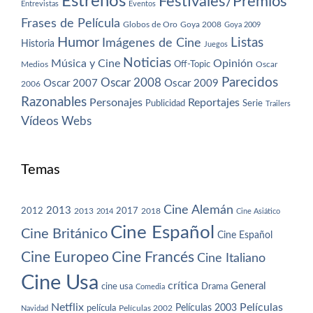
Estrenos
Festivales/Premios
Entrevistas
Eventos
Frases de Película
Globos de Oro
Goya 2008
Goya 2009
Humor
Imágenes de Cine
Listas
Historia
Juegos
Noticias
Música y Cine
Opinión
Off-Topic
Oscar
Medios
Parecidos
Oscar 2008
Oscar 2007
Oscar 2009
2006
Razonables
Personajes
Reportajes
Publicidad
Serie
Trailers
Vídeos
Webs
Temas
Cine Alemán
2013
2012
2013
2017
2018
2014
Cine Asiático
Cine Español
Cine Británico
Cine Español
Cine Europeo
Cine Francés
Cine Italiano
Cine Usa
crítica
General
cine usa
Drama
Comedia
Netflix
Películas
Películas 2003
película
Navidad
Películas 2002