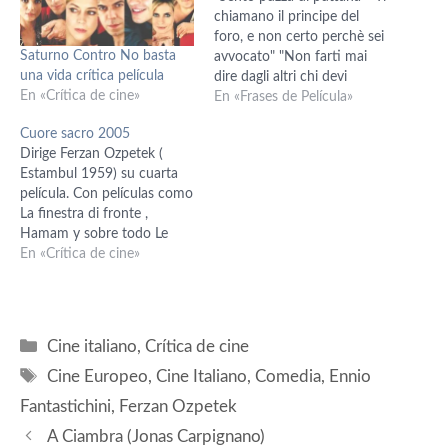
chiamano il principe del
foro, e non certo perchè sei
Saturno Contro No basta
avvocato" "Non farti mai
una vida crítica película
dire dagli altri chi devi
En «Crítica de cine»
amare, e chi devi odiare.
En «Frases de Película»
Sbaglia per conto tuo,
Cuore sacro 2005
sempre."
Dirige Ferzan Ozpetek (
Estambul 1959) su cuarta
película. Con películas como
La finestra di fronte ,
Hamam y sobre todo Le
fate ignoranti, Ozpetek se
En «Crítica de cine»
ha posicionado como una
figura relevante dentro del
cine italiano. Cuore Sacro es
un cuento agridulce. Irene (
Categorías
Cine italiano
,
Crítica de cine
Barbara Bobulova) la cual
Etiquetas
ostenta una…
Cine Europeo
,
Cine Italiano
,
Comedia
,
Ennio
Fantastichini
,
Ferzan Ozpetek
A Ciambra (Jonas Carpignano)