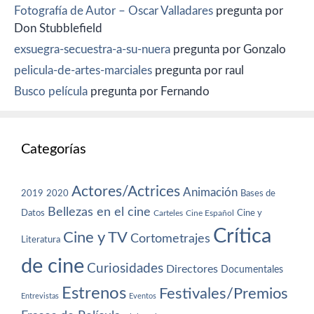
Fotografía de Autor – Oscar Valladares
pregunta por
Don Stubblefield
exsuegra-secuestra-a-su-nuera
pregunta por Gonzalo
pelicula-de-artes-marciales
pregunta por raul
Busco película
pregunta por Fernando
Categorías
Actores/Actrices
Animación
2019
2020
Bases de
Bellezas en el cine
Datos
Cine y
Carteles
Cine Español
Crítica
Cine y TV
Cortometrajes
Literatura
de cine
Curiosidades
Directores
Documentales
Estrenos
Festivales/Premios
Entrevistas
Eventos