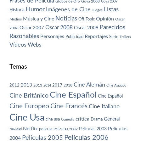
Frases de Película
Globos de Oro
Goya 2008
Goya 2009
Humor
Imágenes de Cine
Listas
Historia
Juegos
Noticias
Música y Cine
Opinión
Off-Topic
Oscar
Medios
Parecidos
Oscar 2008
Oscar 2007
Oscar 2009
2006
Razonables
Personajes
Reportajes
Publicidad
Serie
Trailers
Vídeos
Webs
Temas
Cine Alemán
2013
2012
2013
2017
2018
2014
Cine Asiático
Cine Español
Cine Británico
Cine Español
Cine Europeo
Cine Francés
Cine Italiano
Cine Usa
crítica
General
cine usa
Drama
Comedia
Netflix
Películas
Películas 2003
película
Navidad
Películas 2002
Películas 2006
Películas 2005
2004