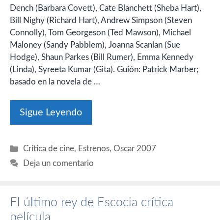
Dench (Barbara Covett), Cate Blanchett (Sheba Hart),
Bill Nighy (Richard Hart), Andrew Simpson (Steven
Connolly), Tom Georgeson (Ted Mawson), Michael
Maloney (Sandy Pabblem), Joanna Scanlan (Sue
Hodge), Shaun Parkes (Bill Rumer), Emma Kennedy
(Linda), Syreeta Kumar (Gita). Guión: Patrick Marber;
basado en la novela de …
Sigue Leyendo
Categorías
Crítica de cine
,
Estrenos
,
Oscar 2007
Deja un comentario
El último rey de Escocia crítica
película