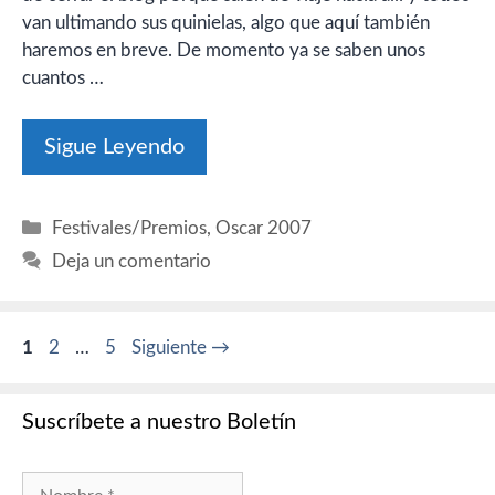
van ultimando sus quinielas, algo que aquí también
haremos en breve. De momento ya se saben unos
cuantos …
Sigue Leyendo
Categorías
Festivales/Premios
,
Oscar 2007
Deja un comentario
Página
Página
Página
1
2
…
5
Siguiente
→
Suscríbete a nuestro Boletín