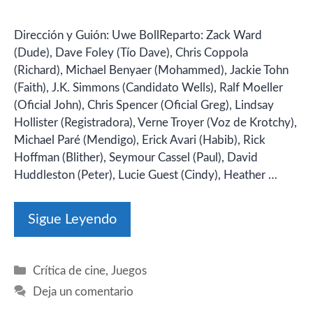
Dirección y Guión: Uwe BollReparto: Zack Ward
(Dude), Dave Foley (Tío Dave), Chris Coppola
(Richard), Michael Benyaer (Mohammed), Jackie Tohn
(Faith), J.K. Simmons (Candidato Wells), Ralf Moeller
(Oficial John), Chris Spencer (Oficial Greg), Lindsay
Hollister (Registradora), Verne Troyer (Voz de Krotchy),
Michael Paré (Mendigo), Erick Avari (Habib), Rick
Hoffman (Blither), Seymour Cassel (Paul), David
Huddleston (Peter), Lucie Guest (Cindy), Heather …
Sigue Leyendo
Categorías
Crítica de cine
,
Juegos
Deja un comentario