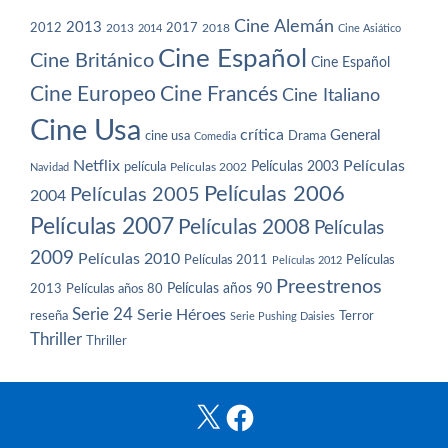
Cine Alemán
2013
2012
2013
2017
2018
2014
Cine Asiático
Cine Español
Cine Británico
Cine Español
Cine Europeo
Cine Francés
Cine Italiano
Cine Usa
crítica
General
cine usa
Drama
Comedia
Netflix
Películas
Películas 2003
película
Navidad
Películas 2002
Películas 2006
Películas 2005
2004
Películas 2007
Películas 2008
Películas
2009
Películas 2010
Películas 2011
Películas
Películas 2012
Preestrenos
Películas años 80
Películas años 90
2013
Serie 24
Serie Héroes
reseña
Terror
Serie Pushing Daisies
Thriller
Thriller
X
Facebook