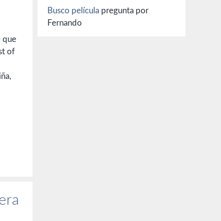
Busco película
pregunta por
Fernando
e que
st of
iña,
mera