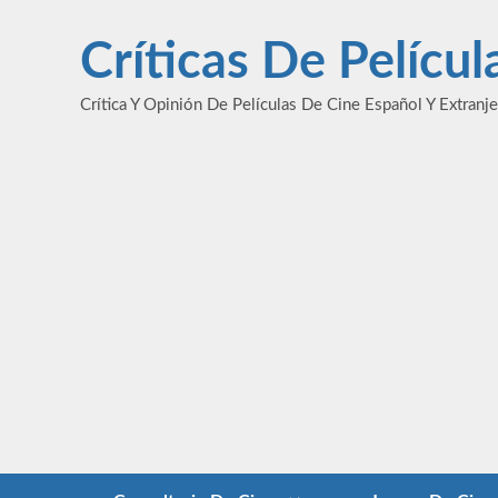
Saltar
al
Críticas De Pelícu
contenido
Crítica Y Opinión De Películas De Cine Español Y Extranj