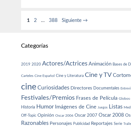
Página
Página
Página
1
2
…
388
Siguiente
→
Categorías
Actores/Actrices
Animación
2019
2020
Bases de D
Cine y TV
Cortome
Cine y Literatura
Carteles
Cine Español
cine
Curiosidades
Directores
Documentales
Entrevi
Festivales/Premios
Frases de Película
Globos 
Humor
Imágenes de Cine
Listas
Historia
Juegos
Med
Oscar 2008
Opinión
Oscar 2007
Os
Off-Topic
Oscar 2006
Razonables
Personajes
Reportajes
Publicidad
Serie
Trail