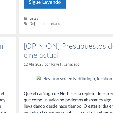
Sigue Leyendo
Categorías
Listas
Deja un comentario
mi
[OPINIÓN] Presupuestos d
cine actual
12 Abr 2025
por
Jorge F. Carracedo
 el
Que el catálogo de Netflix está repleto de estre
ney
que como usuarios no podemos abarcar es algo 
n
lleva dando desde hace tiempo. O estás el día e
, de
pegado a la pequeña pantalla, o nada. También e