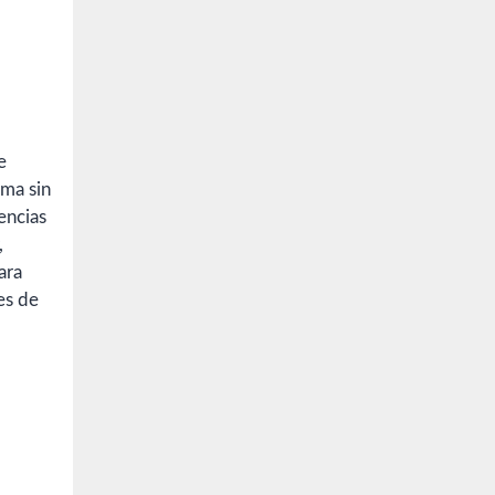
e
ima sin
encias
,
ara
es de