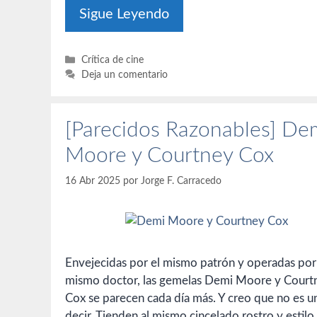
Sigue Leyendo
Categorías
Crítica de cine
Deja un comentario
[Parecidos Razonables] De
Moore y Courtney Cox
16 Abr 2025
por
Jorge F. Carracedo
Envejecidas por el mismo patrón y operadas por
mismo doctor, las gemelas Demi Moore y Court
Cox se parecen cada día más. Y creo que no es u
decir. Tienden al mismo cincelado rostro y estilo