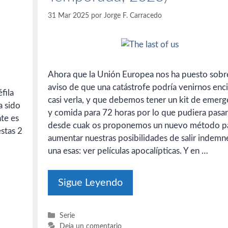
31 Mar 2025
por
Jorge F. Carracedo
Ahora que la Unión Europea nos ha puesto sobr
aviso de que una catástrofe podría venirnos enc
fila
casi verla, y que debemos tener un kit de emerg
a sido
y comida para 72 horas por lo que pudiera pasar
te es
desde cuak os proponemos un nuevo método p
estas 2
aumentar nuestras posibilidades de salir indemn
una esas: ver películas apocalípticas. Y en …
Sigue Leyendo
Categorías
Serie
Deja un comentario