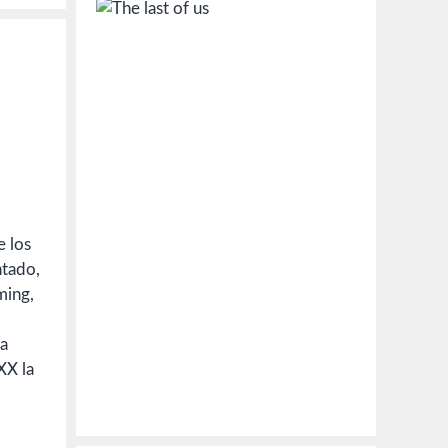
e los
ntado,
ming,
ya
XX la