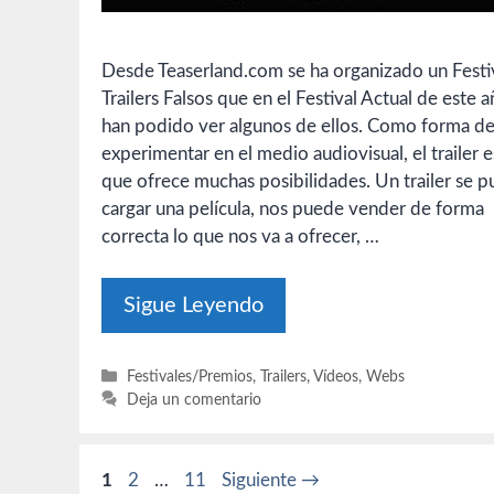
Desde Teaserland.com se ha organizado un Festi
Trailers Falsos que en el Festival Actual de este 
han podido ver algunos de ellos. Como forma d
experimentar en el medio audiovisual, el trailer e
que ofrece muchas posibilidades. Un trailer se 
cargar una película, nos puede vender de forma
correcta lo que nos va a ofrecer, …
Sigue Leyendo
Categorías
Festivales/Premios
,
Trailers
,
Vídeos
,
Webs
Deja un comentario
Página
Página
Página
1
2
…
11
Siguiente
→