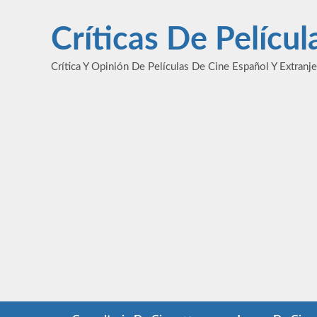
Saltar
al
Críticas De Pelícu
contenido
Crítica Y Opinión De Películas De Cine Español Y Extranj