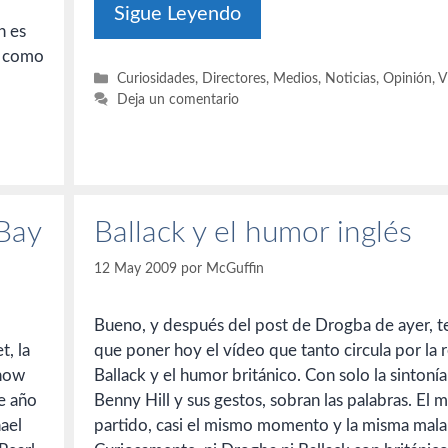
Sigue Leyendo
n es
 y como
Categorías
Curiosidades
,
Directores
,
Medios
,
Noticias
,
Opinión
,
V
Deja un comentario
 Bay
Ballack y el humor inglés
12 May 2009
por
McGuffin
Bueno, y después del post de Drogba de ayer, 
t, la
que poner hoy el vídeo que tanto circula por la 
show
Ballack y el humor británico. Con solo la sintoní
te año
Benny Hill y sus gestos, sobran las palabras. El 
hael
partido, casi el mismo momento y la misma mala