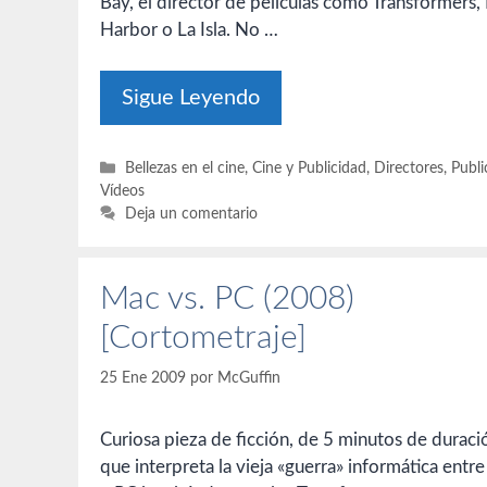
Bay, el director de películas como Transformers, 
Harbor o La Isla. No …
Sigue Leyendo
Categorías
Bellezas en el cine
,
Cine y Publicidad
,
Directores
,
Publi
Vídeos
Deja un comentario
Mac vs. PC (2008)
[Cortometraje]
25 Ene 2009
por
McGuffin
Curiosa pieza de ficción, de 5 minutos de duraci
que interpreta la vieja «guerra» informática entr