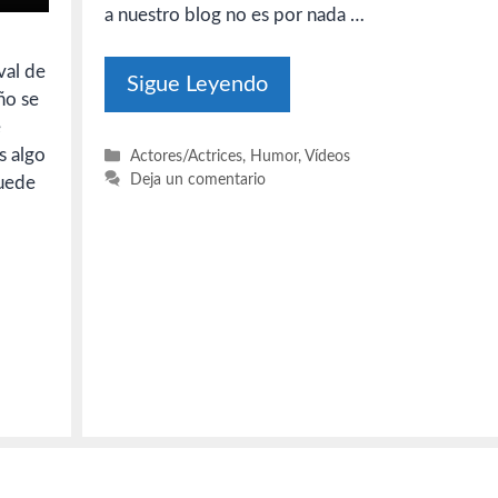
a nuestro blog no es por nada …
val de
Sigue Leyendo
año se
e
s algo
Categorías
Actores/Actrices
,
Humor
,
Vídeos
Deja un comentario
puede