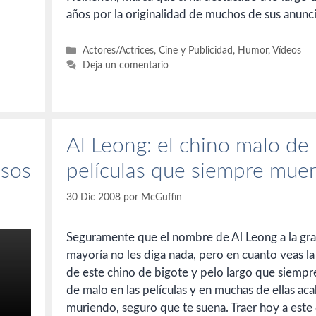
años por la originalidad de muchos de sus anunci
Categorías
Actores/Actrices
,
Cine y Publicidad
,
Humor
,
Vídeos
Deja un comentario
Al Leong: el chino malo de 
lsos
películas que siempre mue
30 Dic 2008
por
McGuffin
Seguramente que el nombre de Al Leong a la gr
mayoría no les diga nada, pero en cuanto veas la
de este chino de bigote y pelo largo que siempr
de malo en las películas y en muchas de ellas ac
muriendo, seguro que te suena. Traer hoy a este