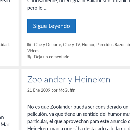
Pearl
Curiosamente, ni Drogba ni Ballack son británico
pero lo …
Sigue Leyendo
Categorías
cidad
,
Cine y Deporte
,
Cine y TV
,
Humor
,
Parecidos Razonab
Vídeos
Deja un comentario
Zoolander y Heineken
21 Ene 2009
por
McGuffin
No es que Zoolander pueda ser considerado un
peliculón, ya que tiene un sentido del humor mu
ón
particular, el que aprovechan para este anuncio 
e Mac
Heineken, marca que sí ha destacado a lo largo d