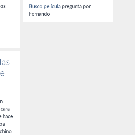
os.
Busco película
pregunta por
Fernando
las
re
an
 cara
e hace
aba
 chino