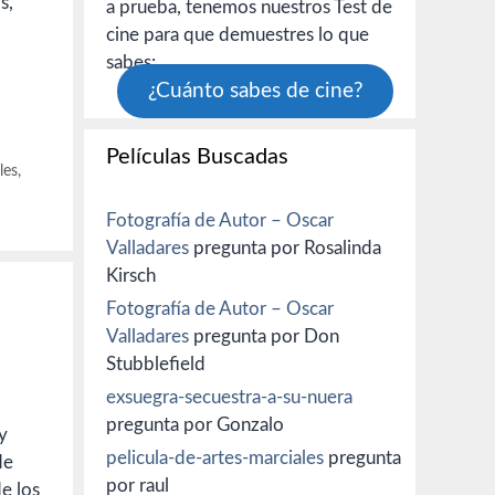
s,
a prueba, tenemos nuestros Test de
cine para que demuestres lo que
sabes:
¿Cuánto sabes de cine?
Películas Buscadas
les
,
Fotografía de Autor – Oscar
Valladares
pregunta por Rosalinda
Kirsch
Fotografía de Autor – Oscar
Valladares
pregunta por Don
Stubblefield
exsuegra-secuestra-a-su-nuera
pregunta por Gonzalo
y
pelicula-de-artes-marciales
pregunta
de
por raul
e los