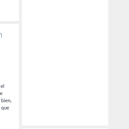
n
 el
de
 bien,
e que