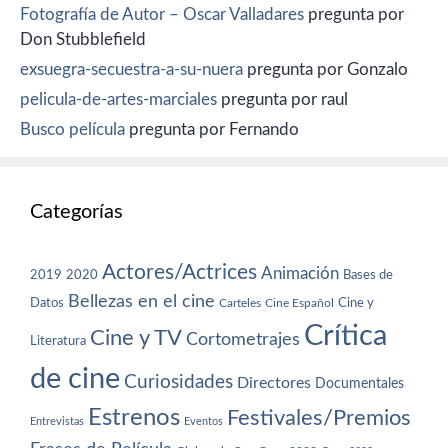
Fotografía de Autor – Oscar Valladares
pregunta por
Don Stubblefield
exsuegra-secuestra-a-su-nuera
pregunta por Gonzalo
pelicula-de-artes-marciales
pregunta por raul
Busco película
pregunta por Fernando
Categorías
Actores/Actrices
Animación
2019
2020
Bases de
Bellezas en el cine
Datos
Cine y
Carteles
Cine Español
Crítica
Cine y TV
Cortometrajes
Literatura
de cine
Curiosidades
Directores
Documentales
Estrenos
Festivales/Premios
Entrevistas
Eventos