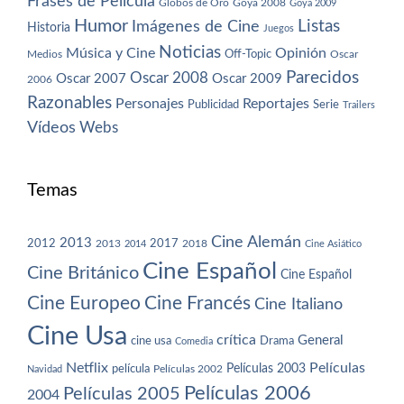
Frases de Película
Globos de Oro
Goya 2008
Goya 2009
Humor
Imágenes de Cine
Listas
Historia
Juegos
Noticias
Música y Cine
Opinión
Off-Topic
Oscar
Medios
Parecidos
Oscar 2008
Oscar 2007
Oscar 2009
2006
Razonables
Personajes
Reportajes
Publicidad
Serie
Trailers
Vídeos
Webs
Temas
Cine Alemán
2013
2012
2013
2017
2018
2014
Cine Asiático
Cine Español
Cine Británico
Cine Español
Cine Europeo
Cine Francés
Cine Italiano
Cine Usa
crítica
General
cine usa
Drama
Comedia
Netflix
Películas
Películas 2003
película
Navidad
Películas 2002
Películas 2006
Películas 2005
2004