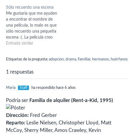
porque sabía caminar)
de dibujos animados, lo
Sólo recuerdo una escena
Antes de que eso ocurriera
curioso es que había
Me gustaría que me ayuden
muestran…
muchas escenas de
a encontrar el nombre de
ambientación real y de
una película, lo malo es que
personajes reales (pero los
sólo recuerdo una pequeña
personajes sólo al inicio…
escena :(. La película creo
que es de terror y/o
Entrada similar
misterio. En la escena se
encuentra el protagonista
Etiquetas de la pregunta:
adopcion
,
drama
,
Familiar
,
hermanos
,
huérfanos
(era un varón joven). Creo
que está en una cafetería o
1 respuestas
en…
Maria
Staff
ha respondido hace 6 años
Podría ser
Familia de alquiler (Rent-a-Kid, 1995)
Dirección:
Fred Gerber
Reparto:
Leslie Nielsen,
Christopher Lloyd,
Matt
McCoy,
Sherry Miller,
Amos Crawley,
Kevin