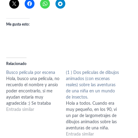
Me gusta esto:
Relacionado
Busco película por escena
(1 ) Dos películas de dibujos
Hola, busco una película, no
animados (con escenas
recuerdo el nombre y ansío
reales) sobre las aventuras
poder encontrarlo, si me
de una niña en un mundo
ayudan estaría muy
de insectos.
agradecida :) Se trataba
Hola a todos. Cuando era
sobre un hombre que
Entrada similar
muy pequeño, en los 90, vi
encontró una noche
un par de largometrajes de
cuando nevaba a una
dibujos animados sobre las
pequeña niña (como de
aventuras de una niña.
unos dos o tres años
Aunque eran básicamente
Entrada similar