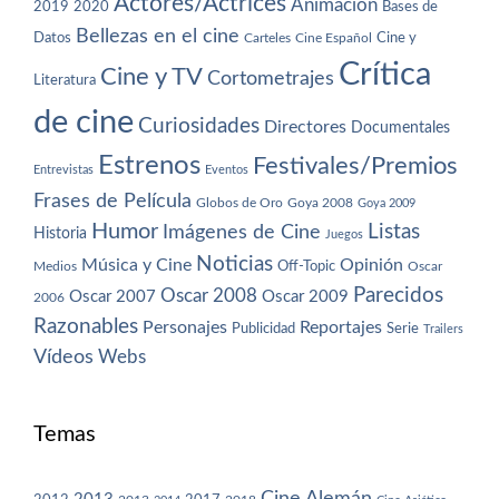
Actores/Actrices
Animación
2019
2020
Bases de
Bellezas en el cine
Datos
Cine y
Carteles
Cine Español
Crítica
Cine y TV
Cortometrajes
Literatura
de cine
Curiosidades
Directores
Documentales
Estrenos
Festivales/Premios
Entrevistas
Eventos
Frases de Película
Globos de Oro
Goya 2008
Goya 2009
Humor
Imágenes de Cine
Listas
Historia
Juegos
Noticias
Música y Cine
Opinión
Off-Topic
Oscar
Medios
Parecidos
Oscar 2008
Oscar 2007
Oscar 2009
2006
Razonables
Personajes
Reportajes
Publicidad
Serie
Trailers
Vídeos
Webs
Temas
Cine Alemán