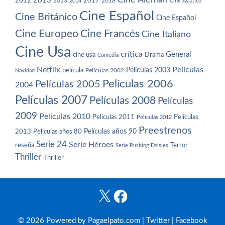
2013
2012
2013
2017
2018
2014
Cine Asiático
Cine Español
Cine Británico
Cine Español
Cine Europeo
Cine Francés
Cine Italiano
Cine Usa
crítica
General
cine usa
Drama
Comedia
Netflix
Películas
Películas 2003
película
Navidad
Películas 2002
Películas 2006
Películas 2005
2004
Películas 2007
Películas 2008
Películas
2009
Películas 2010
Películas 2011
Películas
Películas 2012
Preestrenos
Películas años 80
Películas años 90
2013
Serie 24
Serie Héroes
reseña
Terror
Serie Pushing Daisies
Thriller
Thriller
X
Facebook
© 2026 Powered by Pagaelpato.com |
Twitter
|
Facebook