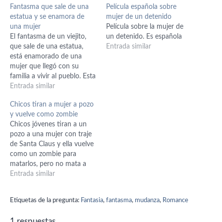
Fantasma que sale de una
Película española sobre
estatua y se enamora de
mujer de un detenido
una mujer
Película sobre la mujer de
El fantasma de un viejito,
un detenido. Es española
que sale de una estatua,
Entrada similar
está enamorado de una
mujer que llegó con su
familia a vivir al pueblo. Esta
mujer le recuerda a alguien
Entrada similar
y por eso la persigue.
Chicos tiran a mujer a pozo
y vuelve como zombie
Chicos jóvenes tiran a un
pozo a una mujer con traje
de Santa Claus y ella vuelve
como un zombie para
matarlos, pero no mata a
una chica porque ella era
Entrada similar
buena con la mujer.
Etiquetas de la pregunta:
Fantasia
,
fantasma
,
mudanza
,
Romance
1 respuestas