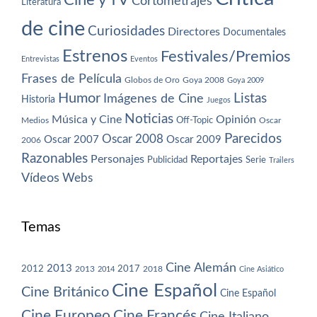
Cortometrajes
Literatura
de cine
Curiosidades
Directores
Documentales
Estrenos
Festivales/Premios
Entrevistas
Eventos
Frases de Película
Globos de Oro
Goya 2008
Goya 2009
Humor
Imágenes de Cine
Listas
Historia
Juegos
Noticias
Música y Cine
Opinión
Off-Topic
Oscar
Medios
Parecidos
Oscar 2008
Oscar 2007
Oscar 2009
2006
Razonables
Personajes
Reportajes
Publicidad
Serie
Trailers
Vídeos
Webs
Temas
Cine Alemán
2013
2012
2013
2017
2018
2014
Cine Asiático
Cine Español
Cine Británico
Cine Español
Cine Europeo
Cine Francés
Cine Italiano