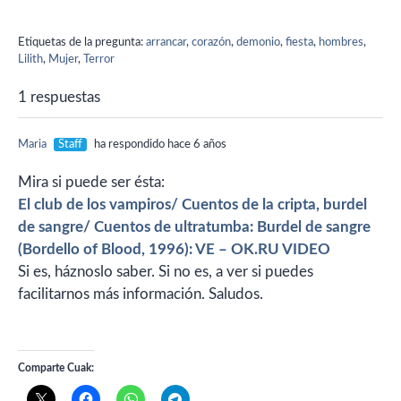
se vuelve a enamorar. Al
terminar la guerra él la
Etiquetas de la pregunta:
arrancar
,
corazón
,
demonio
,
fiesta
,
hombres
,
ayuda a salir del país. Es una
Lilith
,
Mujer
,
Terror
película de los 80 y sé…
1 respuestas
Maria
Staff
ha respondido hace 6 años
Mira si puede ser ésta:
El club de los vampiros/ Cuentos de la cripta, burdel
de sangre/ Cuentos de ultratumba: Burdel de sangre
(Bordello of Blood, 1996): VE – OK.RU VIDEO
Si es, háznoslo saber. Si no es, a ver si puedes
facilitarnos más información. Saludos.
Comparte Cuak: