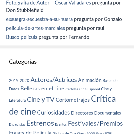
Fotografía de Autor – Oscar Valladares
pregunta por
Don Stubblefield
exsuegra-secuestra-a-su-nuera
pregunta por Gonzalo
pelicula-de-artes-marciales
pregunta por raul
Busco película
pregunta por Fernando
Categorías
Actores/Actrices
Animación
2019
2020
Bases de
Bellezas en el cine
Datos
Cine y
Carteles
Cine Español
Crítica
Cine y TV
Cortometrajes
Literatura
de cine
Curiosidades
Directores
Documentales
Estrenos
Festivales/Premios
Entrevistas
Eventos
Frases de Película
Globos de Oro
Goya 2008
Goya 2009