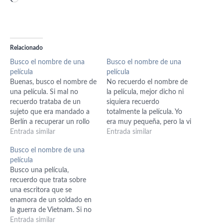
Relacionado
Busco el nombre de una
Busco el nombre de una
película
película
Buenas, busco el nombre de
No recuerdo el nombre de
una película. Si mal no
la película, mejor dicho ni
recuerdo trataba de un
siquiera recuerdo
sujeto que era mandado a
totalmente la película. Yo
Berlín a recuperar un rollo
era muy pequeña, pero la vi
fotográfico. Parece que en
Entrada similar
entre el 1998 y el 2000. No
Entrada similar
esta película aún existía el
sé de qué año es realmente
Busco el nombre de una
muro. La vi por la televisión
la película, pero tengo un
película
mexicana por ahí del 2001 y
recuerdo de que muere una
Busco una película,
supuestamente llevaba el
chica llamada Karen y en…
recuerdo que trata sobre
título de…
una escritora que se
enamora de un soldado en
la guerra de Vietnam. Si no
me equivoco éste muere y
Entrada similar