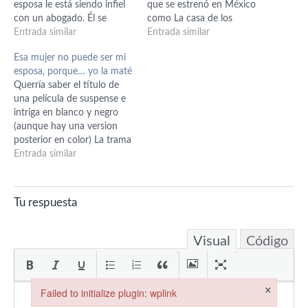
esposa le está siendo infiel
que se estrenó en México
con un abogado. Él se
como La casa de los
entera y la asesina. Cuando
Entrada similar
muertos, pero ya saben que
Entrada similar
están en el juzgado el
aquí les cambian el nombre
Esa mujer no puede ser mi
abogado lo apuñala en la
y busco el titulo original.
esposa, porque… yo la maté
pierna para asegurarse de
Trata sobre un señor que
Querría saber el título de
que estaba realmente
trabaja en una funeraria y
una película de suspense e
inválido, porque él
le…
intriga en blanco y negro
sospechaba…
(aunque hay una version
posterior en color) La trama
va sobre un hombre que
Entrada similar
llega a una especie de
mansión donde le está
esperando su
Tu respuesta
(supuestamente) esposa. El
hombre empieza a perjurar
que ésa no…
Visual
Código
×
Failed to initialize plugin: wplink