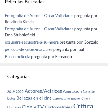
Películas Buscadas
Fotografía de Autor – Oscar Valladares
pregunta por
Rosalinda Kirsch
Fotografía de Autor – Oscar Valladares
pregunta por
Don Stubblefield
exsuegra-secuestra-a-su-nuera
pregunta por Gonzalo
pelicula-de-artes-marciales
pregunta por raul
Busco película
pregunta por Fernando
Categorías
Actores/Actrices
Animación
2019
2020
Bases de
Bellezas en el cine
Datos
Cine y
Carteles
Cine Español
Crítica
Cine y TV
Cortometrajes
Literatura