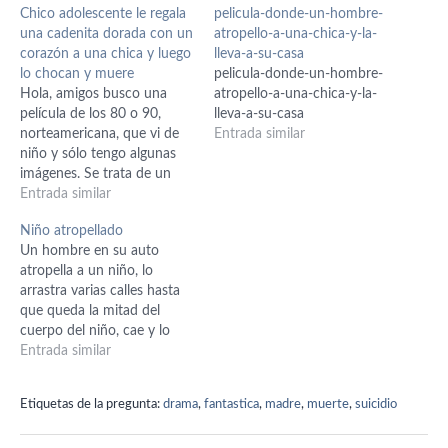
Chico adolescente le regala
pelicula-donde-un-hombre-
una cadenita dorada con un
atropello-a-una-chica-y-la-
corazón a una chica y luego
lleva-a-su-casa
lo chocan y muere
pelicula-donde-un-hombre-
Hola, amigos busco una
atropello-a-una-chica-y-la-
película de los 80 o 90,
lleva-a-su-casa
norteamericana, que vi de
Entrada similar
niño y sólo tengo algunas
imágenes. Se trata de un
chico que le regala una
Entrada similar
cadenita con un corazón,
Niño atropellado
dorada o de oro, a una
Un hombre en su auto
chica, y es como que al
atropella a un niño, lo
darle esa cadenita, el
arrastra varias calles hasta
chico…
que queda la mitad del
cuerpo del niño, cae y lo
encuentran. Lo llevan al
Entrada similar
hospital donde aparece en
una cama con la columna
Etiquetas de la pregunta:
drama
,
fantastica
,
madre
,
muerte
,
suicidio
vertebral al aire y su madre
al lado. Ella busca al