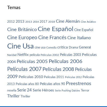
Temas
Cine Alemán
2013
2012
2013
2017
2018
2014
Cine Asiático
Cine Español
Cine Británico
Cine Español
Cine Europeo
Cine Francés
Cine Italiano
Cine Usa
crítica
General
cine usa
Drama
Comedia
Netflix
Películas
Películas 2003
película
Navidad
Películas 2002
Películas 2006
Películas 2005
2004
Películas 2007
Películas 2008
Películas
2009
Películas 2010
Películas 2011
Películas
Películas 2012
Preestrenos
Películas años 80
Películas años 90
2013
Serie 24
Serie Héroes
reseña
Terror
Serie Pushing Daisies
Thriller
Thriller