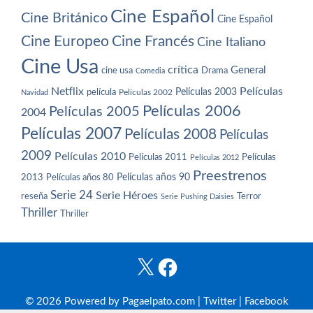
Cine Español
Cine Británico
Cine Español
Cine Europeo
Cine Francés
Cine Italiano
Cine Usa
crítica
General
cine usa
Drama
Comedia
Netflix
Películas
Películas 2003
película
Navidad
Películas 2002
Películas 2006
Películas 2005
2004
Películas 2007
Películas 2008
Películas
2009
Películas 2010
Películas 2011
Películas
Películas 2012
Preestrenos
Películas años 80
Películas años 90
2013
Serie 24
Serie Héroes
reseña
Terror
Serie Pushing Daisies
Thriller
Thriller
X
Facebook
© 2026 Powered by Pagaelpato.com |
Twitter
|
Facebook