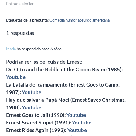
de la película se repite esta
Entrada similar
misma jugada y esta vez la
hace bien.
Etiquetas de la pregunta:
Comedia humor absurdo americana
1 respuestas
Maria
ha respondido hace 6 años
Podrían ser las películas de Ernest:
Dr. Otto and the Riddle of the Gloom Beam (1985):
Youtube
La batalla del campamento (Ernest Goes to Camp,
1987):
Youtube
Hay que salvar a Papá Noel (Ernest Saves Christmas,
1988):
Youtube
Ernest Goes to Jail (1990):
Youtube
Ernest Scared Stupid (1991):
Youtube
Ernest Rides Again (1993):
Youtube