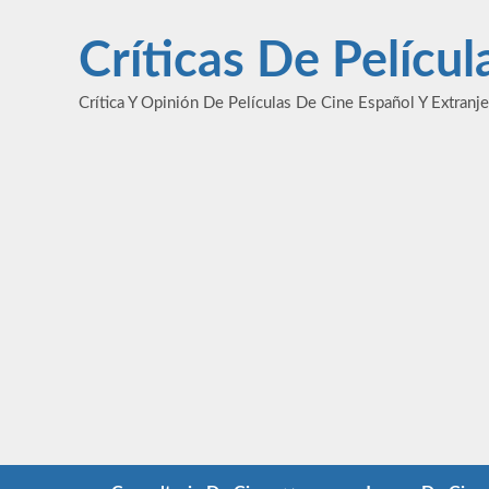
Saltar
al
Críticas De Pelícu
contenido
Crítica Y Opinión De Películas De Cine Español Y Extranj