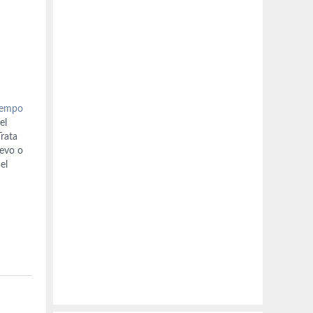
tiempo
el
Trata
evo o
el
a ya
e el