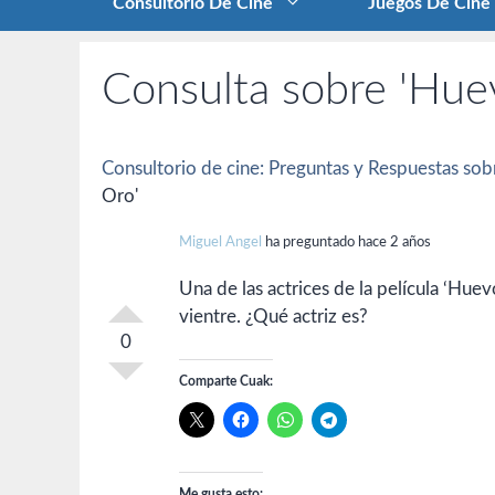
Consultorio De Cine
Juegos De Cine
Consulta sobre 'Hue
Consultorio de cine: Preguntas y Respuestas sobr
Oro'
Miguel Angel
ha preguntado hace 2 años
Una de las actrices de la película ‘Hu
vientre. ¿Qué actriz es?
0
Comparte Cuak:
Me gusta esto: