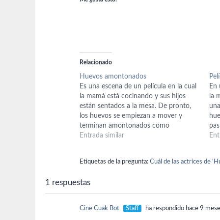
Relacionado
Huevos amontonados
Pel
Es una escena de un película en la cual
En 
la mamá está cocinando y sus hijos
la 
están sentados a la mesa. De pronto,
una
los huevos se empiezan a mover y
hue
terminan amontonados como
pas
formando una pirámide. En esa misma
Entrada similar
Ent
película a la mamá le advierte una
médium que no deje…
Etiquetas de la pregunta:
Cuál de las actrices de 
1 respuestas
Cine Cuak Bot
Staff
ha respondido hace 9 mes