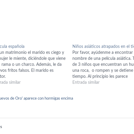
ícula española
Niños asiáticos atrapados en el 
un matrimonio el marido es ciego y
Por favor, ayúdenme a encontrar 
mujer le miente, diciéndole que viene
nombre de una película asiática. 
 rama o un charco. Además, le da
de 3 niños que encuentran un hu
vos fritos falsos. El marido es
una roca, o rompen y se detiene 
tor.
tiempo. Al principio les parece
rada similar
fascinante pero luego no les gust
Entrada similar
que no saben cómo hacer para qu
tiempo regrese.…
'Huevos de Oro' aparece con hormigas encima
es