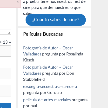
×
a prueba, tenemos nuestros Test de
cine para que demuestres lo que
sabes:
¿Cuánto sabes de cine?
Películas Buscadas
+
13
=
Fotografía de Autor – Oscar
Valladares
pregunta por Rosalinda
Kirsch
Fotografía de Autor – Oscar
Valladares
pregunta por Don
Stubblefield
exsuegra-secuestra-a-su-nuera
pregunta por Gonzalo
pelicula-de-artes-marciales
pregunta
por raul