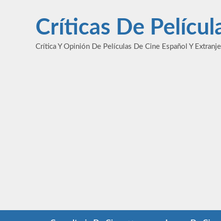
Saltar
al
Críticas De Pelícu
contenido
Crítica Y Opinión De Películas De Cine Español Y Extranj