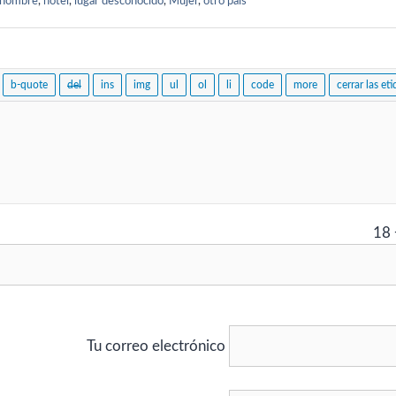
hombre
,
hotel
,
lugar desconocido
,
Mujer
,
otro país
18
Tu correo electrónico