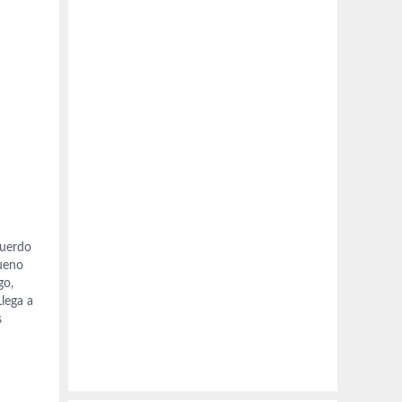
cuerdo
ueno
go,
lega a
s
hael