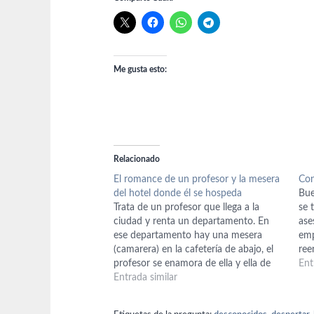
Me gusta esto:
Relacionado
El romance de un profesor y la mesera
Con
del hotel donde él se hospeda
Bue
Trata de un profesor que llega a la
se 
ciudad y renta un departamento. En
ase
ese departamento hay una mesera
emp
(camarera) en la cafetería de abajo, el
ree
profesor se enamora de ella y ella de
nue
Ent
él. Después el profesor le regala un
Entrada similar
cua
bote y le pone su nombre. El profesor
com
se…