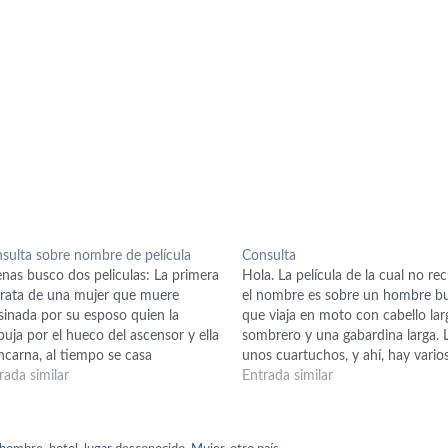
sulta sobre nombre de película
Consulta
nas busco dos peliculas: La primera
Hola. La película de la cual no re
trata de una mujer que muere
el nombre es sobre un hombre b
sinada por su esposo quien la
que viaja en moto con cabello lar
uja por el hueco del ascensor y ella
sombrero y una gabardina larga. L
ncarna, al tiempo se casa
unos cuartuchos, y ahí, hay vario
vamente con el mismo hombre y
rada similar
hombres (pandilla). El líder está
Entrada similar
ndo va al lugar donde la mataron
violando a un hombre negro (Mic
ienza a recordar, lo quiere…
Clarke Duncan, el actor…