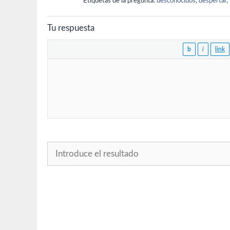
Etiquetas de la pregunta:
desconocidos
,
despertar
,
Tu respuesta