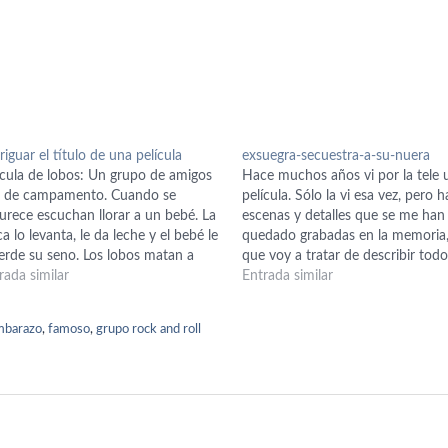
riguar el título de una película
exsuegra-secuestra-a-su-nuera
ícula de lobos: Un grupo de amigos
Hace muchos años vi por la tele 
 de campamento. Cuando se
película. Sólo la vi esa vez, pero h
urece escuchan llorar a un bebé. La
escenas y detalles que se me han
ca lo levanta, le da leche y el bebé le
quedado grabadas en la memoria,
rde su seno. Los lobos matan a
que voy a tratar de describir todo
os sus amigos, y al final, el bebé y la
rada similar
que recuerde con la esperanza d
Entrada similar
ca se convierten en…
alguien sepa de qué película se…
mbarazo
,
famoso
,
grupo rock and roll