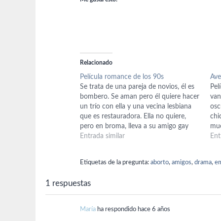
Relacionado
Película romance de los 90s
Ave
Se trata de una pareja de novios, él es
Pel
bombero. Se aman pero él quiere hacer
van
un trío con ella y una vecina lesbiana
osc
que es restauradora. Ella no quiere,
chi
pero en broma, lleva a su amigo gay
mue
para que desista. Esto termina en una
Entrada similar
tod
Ent
discusión que hace tambalear la…
chi
Etiquetas de la pregunta:
aborto
,
amigos
,
drama
,
e
1 respuestas
María
ha respondido hace 6 años