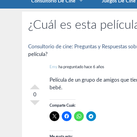
Consultorio De Cine
Juegos De Cine
¿Cuál es esta películ
Consultorio de cine: Preguntas y Respuestas sobr
película?
Emy
ha preguntado hace 6 años
Película de un grupo de amigos que tie
bebé.
0
Comparte Cuak:
Me gusta esto: