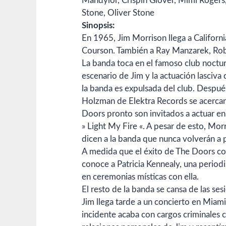
Mandylor,
Crispin Glover,
Mimi Rogers
Stone,
Oliver Stone
Sinopsis:
En 1965, Jim Morrison llega a Californi
Courson. También a Ray Manzarek, Rob
La banda toca en el famoso club noctu
escenario de Jim y la actuación lasciva
la banda es expulsada del club. Después
Holzman de Elektra Records se acercan 
Doors pronto son invitados a actuar en
» Light My Fire «. A pesar de esto, Morri
dicen a la banda que nunca volverán a 
A medida que el éxito de The Doors cont
conoce a Patricia Kennealy, una periodis
en ceremonias místicas con ella.
El resto de la banda se cansa de las se
Jim llega tarde a un concierto en Miami
incidente acaba con cargos criminales 