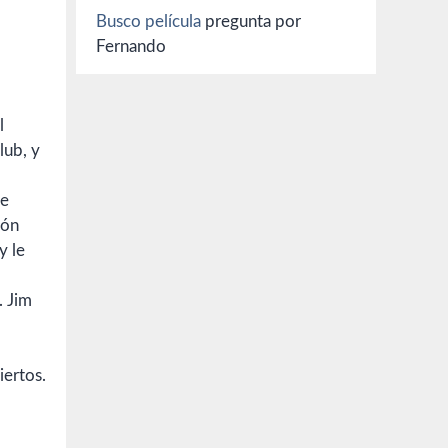
Busco película
pregunta por
Fernando
l
lub, y
he
ión
y le
. Jim
iertos.