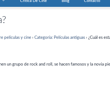
Crítica De Cine
Blog
Contacto
a?
e películas y cine
›
Categoría: Películas antiguas
›
¿Cuál es est
nen un grupo de rock and roll, se hacen famosos y la novia pie