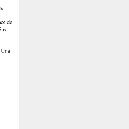
na
nce de
 Ray
e
. Una