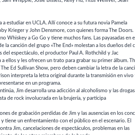
,
Sam Whipple,
Josie Bissett,
Kelly Hu,
Titus Welliver,
Sean
a a estudiar en UCLA. Allí conoce a su futura novia Pamela
by Krieger y John Densmore, con quienes forma The Doors.
rno Whiskey a Go Go y tiene muchos fans. Las payasadas en e
 de la canción del grupo «The End» molestan a los dueños del c
 del espectáculo, el productor Paul A. Rothchild y Jac
a ellos y les ofrecen un trato para grabar su primer álbum. T
 The Ed Sullivan Show, pero deben cambiar la letra de la canc
son interpreta la letra original durante la transmisión en vivo 
presentarse en un programa.
inúa, Jim desarrolla una adicción al alcoholismo y las drogas
ta de rock involucrada en la brujería, y participa
siones de grabación perdidas de Jim y las ausencias en los conc
 y tiene un enfrentamiento con el público en el escenario. El
contra Jim, cancelaciones de espectáculos, problemas en las