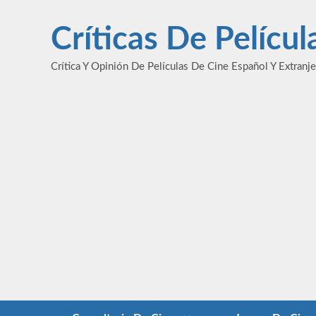
Saltar
al
Críticas De Pelícu
contenido
Crítica Y Opinión De Películas De Cine Español Y Extranj