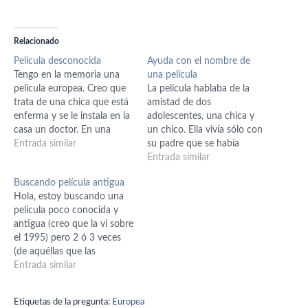
Relacionado
Película desconocida
Ayuda con el nombre de
Tengo en la memoria una
una película
película europea. Creo que
La película hablaba de la
trata de una chica que está
amistad de dos
enferma y se le instala en la
adolescentes, una chica y
casa un doctor. En una
un chico. Ella vivía sólo con
escena ella escapa a pasear
Entrada similar
su padre que se había
al techo del edificio, y
declarado gay y ahora
Entrada similar
durante la trama se
quería iniciar una nueva
Buscando película antigua
descubre que este doctor la
vida sin ella. El chico
Hola, estoy buscando una
había asistido cuando ella…
aunque al inicio decía que
película poco conocida y
su papá era quien iba en
antigua (creo que la vi sobre
auto a recogerlo,…
el 1995) pero 2 ó 3 veces
(de aquéllas que las
echaban a menudo) La
Entrada similar
película se desarrollaba en la
nieve, en una casa. Era algo
Etiquetas de la pregunta:
Europea
sádica, se cosían las heridas