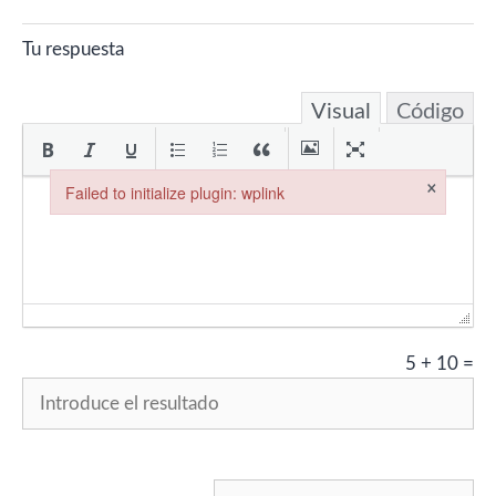
en vivo, no recuerdo si…
Tu respuesta
Visual
Código
×
Failed to initialize plugin: wplink
Failed to initialize plugin: wplink
5
+
10
=