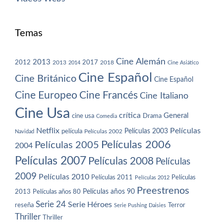
Temas
Cine Alemán
2013
2012
2013
2017
2018
2014
Cine Asiático
Cine Español
Cine Británico
Cine Español
Cine Europeo
Cine Francés
Cine Italiano
Cine Usa
crítica
General
cine usa
Drama
Comedia
Netflix
Películas
Películas 2003
película
Navidad
Películas 2002
Películas 2006
Películas 2005
2004
Películas 2007
Películas 2008
Películas
2009
Películas 2010
Películas 2011
Películas
Películas 2012
Preestrenos
Películas años 80
Películas años 90
2013
Serie 24
Serie Héroes
reseña
Terror
Serie Pushing Daisies
Thriller
Thriller