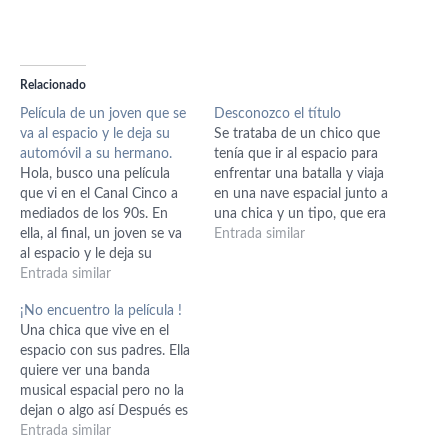
Relacionado
Película de un joven que se
Desconozco el título
va al espacio y le deja su
Se trataba de un chico que
automóvil a su hermano.
tenía que ir al espacio para
Hola, busco una película
enfrentar una batalla y viaja
que vi en el Canal Cinco a
en una nave espacial junto a
mediados de los 90s. En
una chica y un tipo, que era
ella, al final, un joven se va
el capitán de la nave, que
Entrada similar
al espacio y le deja su
tenía 3 brazos, y, en un
automóvil a su hermano.
Entrada similar
momento pregunta ¿ Y qué
es el cerdo?…
¡No encuentro la película !
Una chica que vive en el
espacio con sus padres. Ella
quiere ver una banda
musical espacial pero no la
dejan o algo así Después es
castigada por algo que hizo
Entrada similar