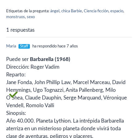
y la mandan a la tierra con
su tía, no recuerdo, pero
Etiquetas de la pregunta:
ángel
,
chica Barbie
,
Ciencia ficción
,
espacio
,
creo que no es muy
monstruos
,
sexo
divertida. Después…
1 respuestas
Maria
Staff
ha respondido hace 7 años
Puede ser
Barbarella (1968)
Dirección: Roger Vadim
Reparto:
Jane Fonda, John Phillip Law, Marcel Marceau, David
Hemmings, Ugo Tognazzi, Anita Pallenberg, Milo
O’Shea, Claude Dauphin, Serge Marquand, Véronique
Vendell, Romolo Valli
Sinopsis:
Año 40.000. Planeta Lythion. La intrépida Barbarella
aterriza en un misterioso planeta donde vivirá toda
clase de aventuras, peligros y placeres.