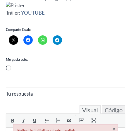
Tráiler:
YOUTUBE
Comparte Cuak:
Me gusta esto:
Cargando...
Tu respuesta
Visual
Código
×
Failed to initialize plugin: wplink