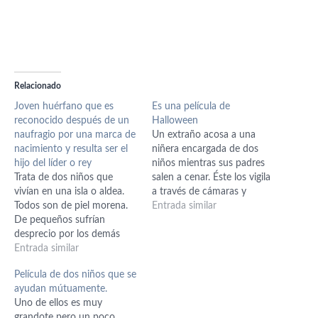
Relacionado
Joven huérfano que es
Es una película de
reconocido después de un
Halloween
naufragio por una marca de
Un extraño acosa a una
nacimiento y resulta ser el
niñera encargada de dos
hijo del líder o rey
niños mientras sus padres
Trata de dos niños que
salen a cenar. Éste los vigila
vivían en una isla o aldea.
a través de cámaras y
Todos son de piel morena.
trampas, al mismo tiempo
Entrada similar
De pequeños sufrían
envía instrucciones a un
desprecio por los demás
tipo donde le dice que, si
niños de su edad, el niño
Entrada similar
sigue paso a paso las
por ser huérfano y la niña
instrucciones podrá ganar el
Película de dos niños que se
por tener el cabello rizado y
premio de 10,000…
ayudan mútuamente.
ser "fea por ello". Un día el
Uno de ellos es muy
niño construye…
grandote pero un poco