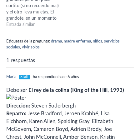
cortito (si no recuerdo mal)
y el otro lleva muletas. El
grandote, en un momento
dado, le sube a hombros y
Entrada similar
se complementan. Algo
recuerdo también de que el
Etiquetas de la pregunta:
drama
,
madre enferma
,
niños
,
servicios
niño grandote está muy
sociales
,
vivir solos
reprimido en casa por su
padre.
1 respuestas
Maria
Staff
ha respondido hace 6 años
Debe ser
El rey de la colina (King of the Hill, 1993)
Dirección:
Steven Soderbergh
Reparto:
Jesse Bradford, Jeroen Krabbé, Lisa
Eichhorn, Karen Allen, Spalding Gray, Elizabeth
McGovern, Cameron Boyd, Adrien Brody, Joe
Chrest, John McConnell, Amber Benson, Kristin