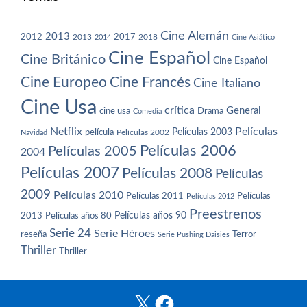
Cine Alemán
2013
2012
2013
2017
2018
2014
Cine Asiático
Cine Español
Cine Británico
Cine Español
Cine Europeo
Cine Francés
Cine Italiano
Cine Usa
crítica
General
cine usa
Drama
Comedia
Netflix
Películas
Películas 2003
película
Navidad
Películas 2002
Películas 2006
Películas 2005
2004
Películas 2007
Películas 2008
Películas
2009
Películas 2010
Películas 2011
Películas
Películas 2012
Preestrenos
Películas años 80
Películas años 90
2013
Serie 24
Serie Héroes
reseña
Terror
Serie Pushing Daisies
Thriller
Thriller
X
Facebook