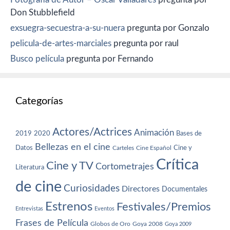
Don Stubblefield
exsuegra-secuestra-a-su-nuera
pregunta por Gonzalo
pelicula-de-artes-marciales
pregunta por raul
Busco película
pregunta por Fernando
Categorías
Actores/Actrices
Animación
2019
2020
Bases de
Bellezas en el cine
Datos
Cine y
Carteles
Cine Español
Crítica
Cine y TV
Cortometrajes
Literatura
de cine
Curiosidades
Directores
Documentales
Estrenos
Festivales/Premios
Entrevistas
Eventos
Frases de Película
Globos de Oro
Goya 2008
Goya 2009