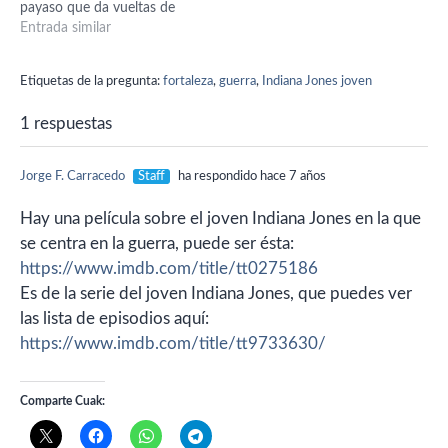
payaso que da vueltas de
carnero. Ellos llegan hasta el
Entrada similar
laboratorio de química y
dejan salir el gas. Luego se
Etiquetas de la pregunta:
fortaleza
,
guerra
,
Indiana Jones joven
escapan por una ventana y
termina explotando la
1 respuestas
escuela, muriendo así el
maniático.
Jorge F. Carracedo
Staff
ha respondido hace 7 años
Hay una película sobre el joven Indiana Jones en la que
se centra en la guerra, puede ser ésta:
https://www.imdb.com/title/tt0275186
Es de la serie del joven Indiana Jones, que puedes ver
las lista de episodios aquí:
https://www.imdb.com/title/tt9733630/
Comparte Cuak: