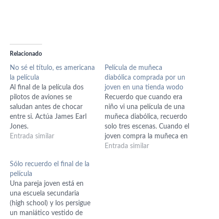
Relacionado
No sé el título, es americana
Película de muñeca
la película
diabólica comprada por un
Al final de la película dos
joven en una tienda wodo
pilotos de aviones se
Recuerdo que cuando era
saludan antes de chocar
niño vi una película de una
entre si. Actúa James Earl
muñeca diabólica, recuerdo
Jones.
solo tres escenas. Cuando el
Entrada similar
joven compra la muñeca en
una tienda de estilo wodo.
Entrada similar
Cuando guarda la muñeca
Sólo recuerdo el final de la
en el casillero de la escuela
película
y las luces del pasillo se
Una pareja joven está en
apagaban. La muñeca hacia
una escuela secundaria
que un…
(high school) y los persigue
un maniático vestido de