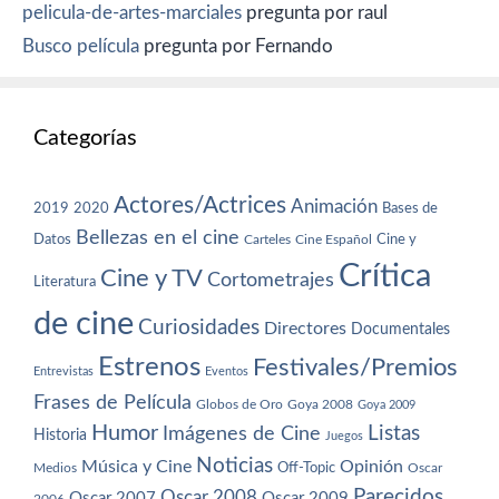
pelicula-de-artes-marciales
pregunta por raul
Busco película
pregunta por Fernando
Categorías
Actores/Actrices
Animación
2019
2020
Bases de
Bellezas en el cine
Datos
Cine y
Carteles
Cine Español
Crítica
Cine y TV
Cortometrajes
Literatura
de cine
Curiosidades
Directores
Documentales
Estrenos
Festivales/Premios
Entrevistas
Eventos
Frases de Película
Globos de Oro
Goya 2008
Goya 2009
Humor
Imágenes de Cine
Listas
Historia
Juegos
Noticias
Música y Cine
Opinión
Off-Topic
Oscar
Medios
Parecidos
Oscar 2008
Oscar 2007
Oscar 2009
2006