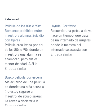
Relacionado
Película de los 80s o 90s:
¡Ayuda! Por favor
Romance prohibido entre
Recuerdo una película de ya
maestro y alumna. Suicidio
hace un tiempo, que trata
con tijeras
de un internado de mujeres
Película creo latina por ahí
donde la maestra del
de los 80s o 90s donde un
internado se acuesta con
maestro y una alumna se
una alumna. La alumna
Entrada similar
enamoran, pero ella es
muere y su espíritu se
menor de edad. A él lo
aparece por todo el
arrestan y la niña se suicida
Entrada similar
internado. Al final de la
en el hotel, clavándose unas
película todas las
Busco película por escena
tijeras en el vientre.
estudiantes (adolescentes)
Me acuerdo de una película
se van a sus…
en donde una niña acusa a
(no estoy seguro) un
maestro, de abuso sexual.
La llevan a declarar a la
justicia y ella cuenta que él
Entrada similar