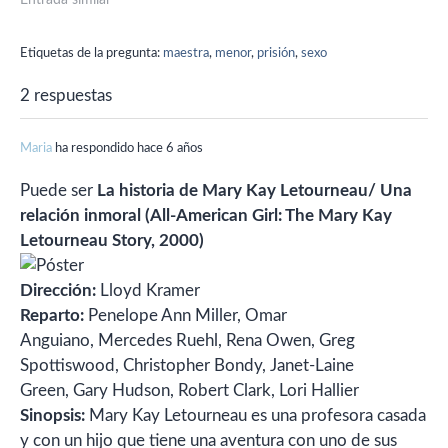
comenzó a tocarla y se
sentía bien, y luego puso
Etiquetas de la pregunta:
maestra
,
menor
,
prisión
,
sexo
sus manos en sus partes
íntimas. Pero creo que…
2 respuestas
Maria
ha respondido hace 6 años
Puede ser
La historia de Mary Kay Letourneau/ Una
relación inmoral (All-American Girl: The Mary Kay
Letourneau Story, 2000)
Dirección:
Lloyd Kramer
Reparto:
Penelope Ann Miller,
Omar
Anguiano,
Mercedes Ruehl,
Rena Owen,
Greg
Spottiswood,
Christopher Bondy,
Janet-Laine
Green,
Gary Hudson,
Robert Clark,
Lori Hallier
Sinopsis:
Mary Kay Letourneau es una profesora casada
y con un hijo que tiene una aventura con uno de sus