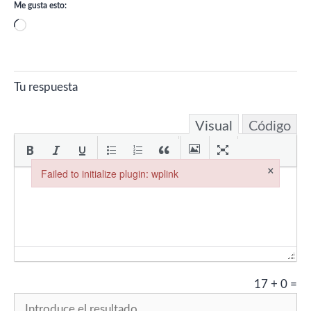
Me gusta esto:
Cargando...
Tu respuesta
Visual
Código
×
Failed to initialize plugin: wplink
Failed to initialize plugin: wplink
17
+
0
=