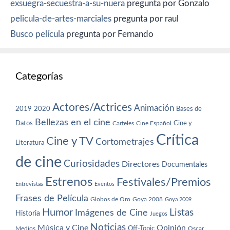
exsuegra-secuestra-a-su-nuera
pregunta por Gonzalo
pelicula-de-artes-marciales
pregunta por raul
Busco película
pregunta por Fernando
Categorías
Actores/Actrices
Animación
2019
2020
Bases de
Bellezas en el cine
Datos
Cine y
Carteles
Cine Español
Crítica
Cine y TV
Cortometrajes
Literatura
de cine
Curiosidades
Directores
Documentales
Estrenos
Festivales/Premios
Entrevistas
Eventos
Frases de Película
Globos de Oro
Goya 2008
Goya 2009
Humor
Imágenes de Cine
Listas
Historia
Juegos
Noticias
Música y Cine
Opinión
Off-Topic
Oscar
Medios