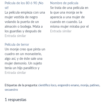
Película de los 80 ó 90 ¡No
Nombre de película
sé!
Se trata de una película en
La película empieza con una
la que una monja se le
mujer vestida de negro
aparecía a una mujer de
volando la puerta de un
cuando en cuando. La
almacén o bodega. Mata a
misma mujer miraba por el
los guardias y después de
espejo de su cuarto a un
Entrada similar
una de las cajas de la
Entrada similar
bebé en su cama y cuando
bodega saca una especie de
se volvía éste se había
Película de terror
rubí o diamante color rojo.
convertido en un hombre.
Un monje creo que pinta un
Con los cadáveres de los
cuadro en un monasterio,
guardias hace una especie
algo así, y de éste sale una
de…
mujer demonio. Un sujeto
tenia un hijo paralitico y
ésta intenta hacer algo con
Entrada similar
el hijo del sujeto. Al final de
la peli la mujer muestra su
Etiquetas de la pregunta:
científico loco
,
engendro enano
,
monja
,
patines
,
verdadero rostro. Era un
secuestro
demonio y…
1 respuestas