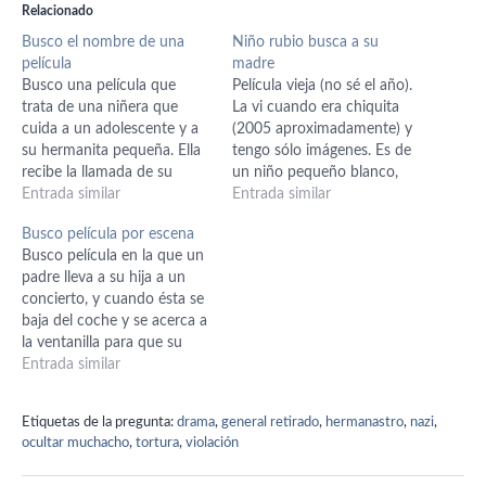
Relacionado
Busco el nombre de una
Niño rubio busca a su
película
madre
Busco una película que
Película vieja (no sé el año).
trata de una niñera que
La vi cuando era chiquita
cuida a un adolescente y a
(2005 aproximadamente) y
su hermanita pequeña. Ella
tengo sólo imágenes. Es de
recibe la llamada de su
un niño pequeño blanco,
mejor amiga para que vaya
Entrada similar
rubio con corte de pelo tipo
Entrada similar
en busca de ella al otro lado
casquito. Lo cuida una
Busco película por escena
de la ciudad y ésta decide
niñera (negra) y en una
Busco película en la que un
llevarse a los chicos. Al
escena él se sube al techo y
padre lleva a su hija a un
regreso del viaje,…
ella sube escaleras para
concierto, y cuando ésta se
buscarlo.…
baja del coche y se acerca a
la ventanilla para que su
padre le de dinero, un
Entrada similar
coche de policía que va
detrás lo ve y lo confunde
Etiquetas de la pregunta:
drama
,
general retirado
,
hermanastro
,
nazi
,
con que está contratando…
ocultar muchacho
,
tortura
,
violación