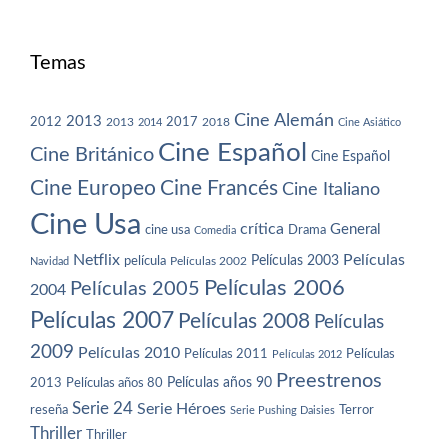
Temas
Cine Alemán
2013
2012
2013
2017
2018
2014
Cine Asiático
Cine Español
Cine Británico
Cine Español
Cine Europeo
Cine Francés
Cine Italiano
Cine Usa
crítica
General
cine usa
Drama
Comedia
Netflix
Películas
Películas 2003
película
Navidad
Películas 2002
Películas 2006
Películas 2005
2004
Películas 2007
Películas 2008
Películas
2009
Películas 2010
Películas 2011
Películas
Películas 2012
Preestrenos
Películas años 80
Películas años 90
2013
Serie 24
Serie Héroes
reseña
Terror
Serie Pushing Daisies
Thriller
Thriller