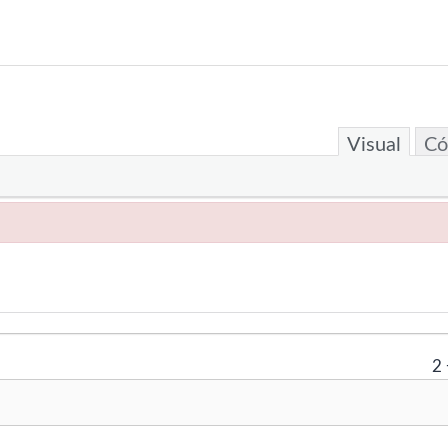
Visual
Có
2