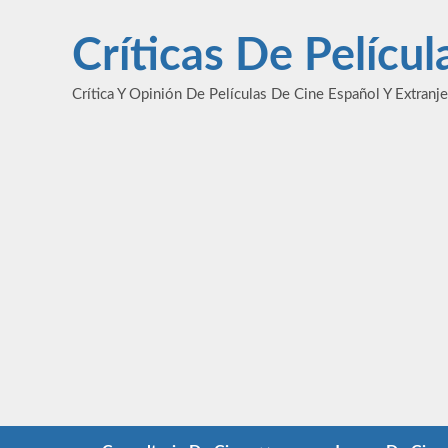
Saltar
al
Críticas De Pelícu
contenido
Crítica Y Opinión De Películas De Cine Español Y Extranj