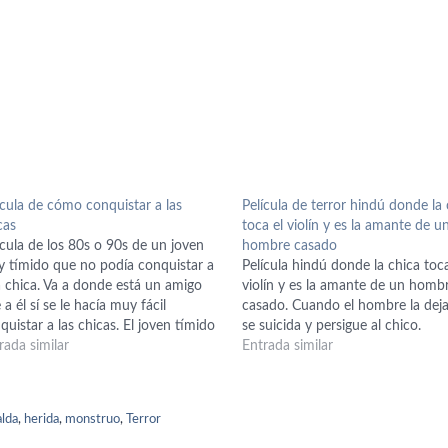
ícula de cómo conquistar a las
Película de terror hindú donde la 
cas
toca el violín y es la amante de u
ícula de los 80s o 90s de un joven
hombre casado
 tímido que no podía conquistar a
Película hindú donde la chica toca
 chica. Va a donde está un amigo
violín y es la amante de un homb
 a él sí se le hacía muy fácil
casado. Cuando el hombre la deja,
quistar a las chicas. El joven tímido
se suicida y persigue al chico.
ieza a escribir un libro de cómo
rada similar
Entrada similar
quistar a las…
lda
,
herida
,
monstruo
,
Terror