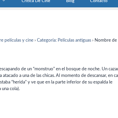
Crítica De Cine
Blog
Contacto
e películas y cine
›
Categoría: Películas antiguas
›
Nombre de
as escapando de un “monstruo” en el bosque de noche. Un caza
bía atacado a una de las chicas. Al momento de descansar, en c
estaba “herida” y ve que en la parte inferior de su espalda le
 una cola).