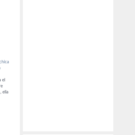
chica
n
 el
re
 ella