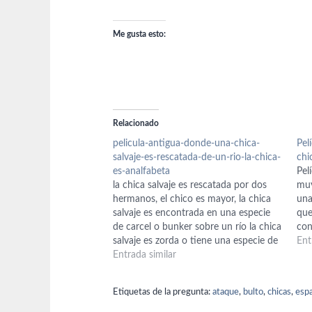
Me gusta esto:
Relacionado
pelicula-antigua-donde-una-chica-
Pel
salvaje-es-rescatada-de-un-rio-la-chica-
chi
es-analfabeta
Pel
la chica salvaje es rescatada por dos
muy
hermanos, el chico es mayor, la chica
una
salvaje es encontrada en una especie
que
de carcel o bunker sobre un río la chica
con
salvaje es zorda o tiene una especie de
emp
Ent
condicion que en un momento de la
Entrada similar
con
película le afecta y corre sobre…
Etiquetas de la pregunta:
ataque
,
bulto
,
chicas
,
espa