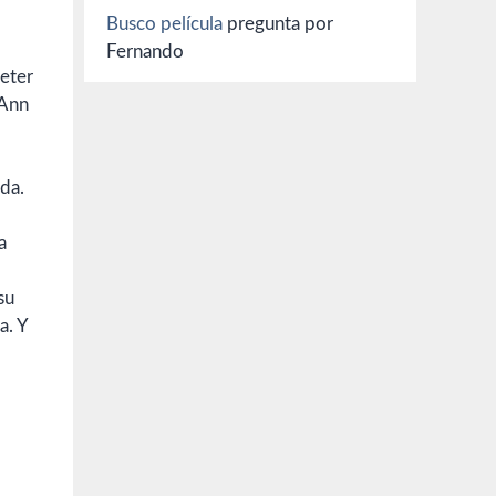
Busco película
pregunta por
Fernando
eter
Ann
da.
a
su
a. Y