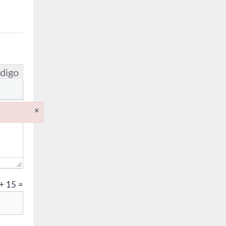
digo
×
+
15
=