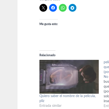
Me gusta esto:
Relacionado
pel
que
(po
No 
bus
que
(po
Quiero saber el nombre de la película,
sol
pliz
ins
Entrada similar
alg
Ent