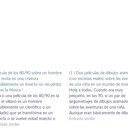
icula de los 80/90 sobre un hombre
(1 ) Dos películas de dibujos ani
 muta en una criatura
(con escenas reales) sobre las av
siblemente un insecto no recuerdo)
de una niña en un mundo de inse
es la Mosca !
Hola a todos. Cuando era muy
co una película de los 80/90 en la
pequeño, en los 90, vi un par de
 el villano es un hombre
largometrajes de dibujos animado
siblemente un científico o un
sobre las aventuras de una niña.
dado) que se transforma en un
Aunque eran básicamente de dib
ecto o se vuelve mitad insecto o
animados, lo curioso es que habí
Entrada similar
una criatura así posiblemente a
rada similar
muchas escenas de ambientación 