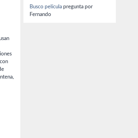
Busco película
pregunta por
Fernando
usan
siones
 con
de
entena,