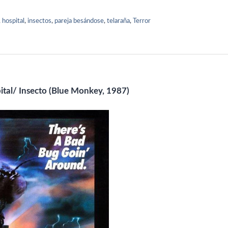
sa de un experimento (No es la
de personajes reales (pero los
ícula la Mosca 1 ni 2)...recuerdo…
personajes sólo al inicio…
,
hospital
,
insectos
,
pareja besándose
,
telaraña
,
Terror
pital/ Insecto
(Blue Monkey, 1987)