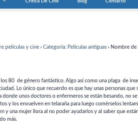
Crítica De Cine
Blog
Contacto
e películas y cine
›
Categoría: Películas antiguas
›
Nombre de
los 80 de género fantástico. Algo así como una plaga de ins
 ciudad. Lo único que recuerdo es que hay unas personas que 
na donde unos doctores o enfermeros se están besando, no se
ectos y los envuelven en telaraña para luego comérselos lenta
 y una mujer llora al no poder ayudarlos y al saber que está
rdo más.