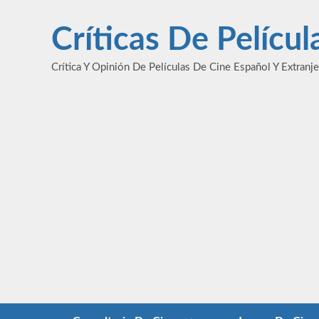
Saltar
al
Críticas De Pelícu
contenido
Crítica Y Opinión De Películas De Cine Español Y Extranj