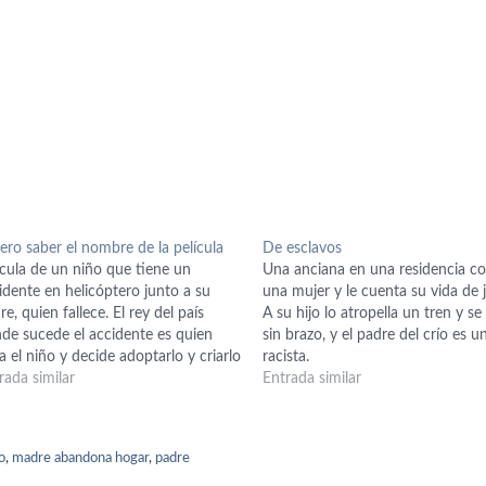
ero saber el nombre de la película
De esclavos
ícula de un niño que tiene un
Una anciana en una residencia c
idente en helicóptero junto a su
una mujer y le cuenta su vida de 
re, quien fallece. El rey del país
A su hijo lo atropella un tren y s
de sucede el accidente es quien
sin brazo, y el padre del crío es u
la el niño y decide adoptarlo y criarlo
racista.
to a su hija, la princesa. Cuando
rada similar
Entrada similar
cen, ambos hermanastros empiezan
entir sentimientos amorosos por…
io
,
madre abandona hogar
,
padre