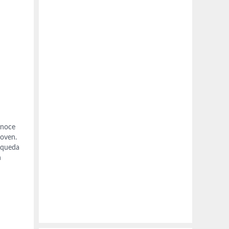
onoce
joven.
e queda
n