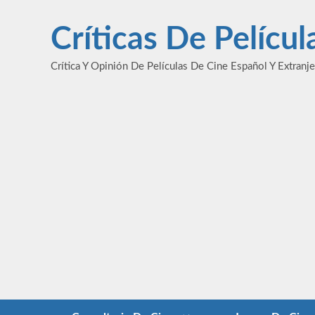
Saltar
al
Críticas De Pelícu
contenido
Crítica Y Opinión De Películas De Cine Español Y Extranj