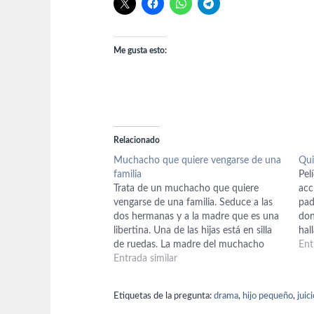
Me gusta esto:
Relacionado
Muchacho que quiere vengarse de una
Qui
familia
Pel
Trata de un muchacho que quiere
acc
vengarse de una familia. Seduce a las
pad
dos hermanas y a la madre que es una
don
libertina. Una de las hijas está en silla
hal
de ruedas. La madre del muchacho
jun
Ent
había sido mucama (criada) de ellos. Es
Entrada similar
cre
erótica y francesa. Vintage
a s
Etiquetas de la pregunta:
drama
,
hijo pequeño
,
juic