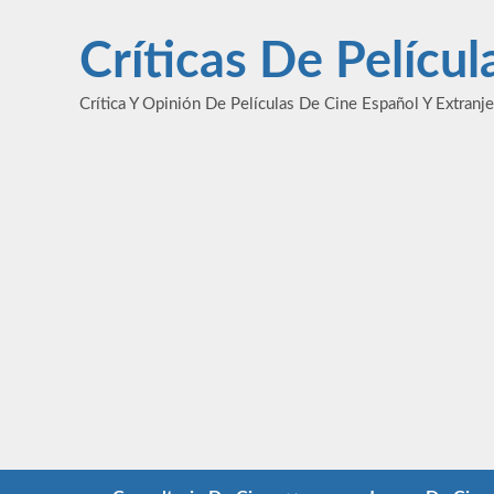
Saltar
al
Críticas De Pelícu
contenido
Crítica Y Opinión De Películas De Cine Español Y Extranj