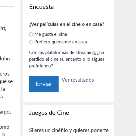
Encuesta
¿Ver películas en el cine o en casa?
ht,
Me gusta el cine
Prefiero quedarme en casa
Con las plataformas de streaming, ¿ha
 John
perdido el cine su encanto o lo sigues
prefiriendo?
leros
Ver resultados
que se
 la
a.
bargo,
Juegos de Cine
 como
Si eres un cinéfilo y quieres ponerte
 la