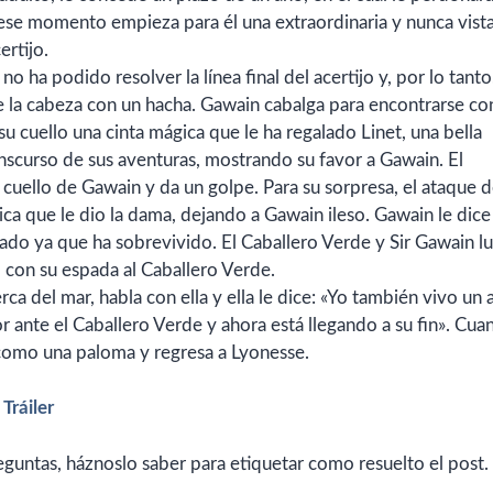
de ese momento empieza para él una extraordinaria y nunca vist
ertijo.
o ha podido resolver la línea final del acertijo y, por lo tant
te la cabeza con un hacha. Gawain cabalga para encontrarse con
su cuello una cinta mágica que le ha regalado Linet, una bella
anscurso de sus aventuras, mostrando su favor a Gawain. El
cuello de Gawain y da un golpe. Para su sorpresa, el ataque d
ica que le dio la dama, dejando a Gawain ileso. Gawain le dice 
ado ya que ha sobrevivido. El Caballero Verde y Sir Gawain l
 con su espada al Caballero Verde.
ca del mar, habla con ella y ella le dice: «Yo también vivo un 
 ante el Caballero Verde y ahora está llegando a su fin». Cua
do como una paloma y regresa a Lyonesse.
Tráiler
preguntas, háznoslo saber para etiquetar como resuelto el post.