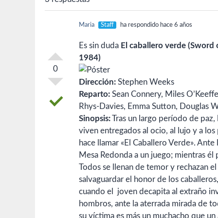
Maria
Staff
ha respondido hace 6 años
Es sin duda
El caballero verde (Sword 
1984)
0
Dirección:
Stephen Weeks
Reparto:
Sean Connery, Miles O’Keeffe,
Rhys-Davies, Emma Sutton, Douglas Wi
Sinopsis:
Tras un largo período de paz, 
viven entregados al ocio, al lujo y a l
hace llamar «El Caballero Verde». Ante l
Mesa Redonda a un juego; mientras él p
Todos se llenan de temor y rechazan el
salvaguardar el honor de los caballeros
cuando el joven decapita al extraño in
hombros, ante la aterrada mirada de t
su víctima es más un muchacho que un a