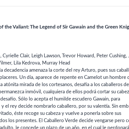
of the Valiant: The Legend of Sir Gawain and the Green Knig
 Cyrielle Clair, Leigh Lawson, Trevor Howard, Peter Cushing,
lmer, Lila Kedrova, Murray Head
la decadencia amenaza la corte del rey Arturo, pues sus cabal
os placeres. Un día, aparece de repente en Camelot un hombre 
a atónita mirada de los cortesanos, desafía a los caballeros de
ermanezca inmóvil, cualquiera de ellos podrá cortar su cabez
 desafío. Sólo lo acepta el humilde escudero Gawain, para
, y el rey decide nombrarlo caballero, por su valentía. Sin em
vitado, éste recoge su cabeza y vuelve a ponerla sobre sus
odos los presentes. El Caballero Verde decide vengarse pero
dulto, le concede un plazo de un año, en el cual le perdonará