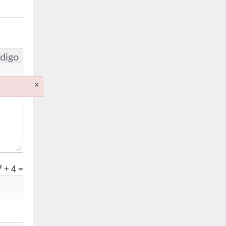
digo
×
7
+
4
=