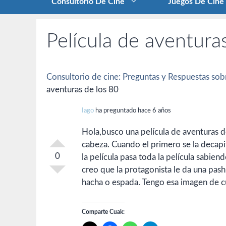
Consultorio De Cine
Juegos De Cine
Película de aventura
Consultorio de cine: Preguntas y Respuestas sobr
aventuras de los 80
Iago
ha preguntado hace 6 años
Hola,busco una película de aventuras d
cabeza. Cuando el primero se la decapit
0
la película pasa toda la película sabie
creo que la protagonista le da una pashm
hacha o espada. Tengo esa imagen de cua
Comparte Cuak: