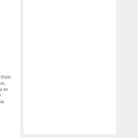
título
as,
na en
0
nía
 iban