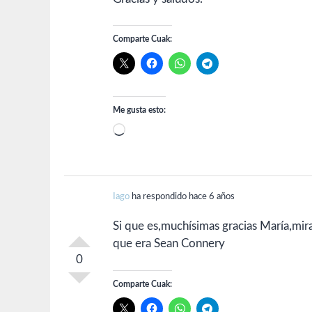
Comparte Cuak:
Me gusta esto:
Cargando...
Iago
ha respondido hace 6 años
Si que es,muchísimas gracias María,mira
que era Sean Connery
0
Comparte Cuak: