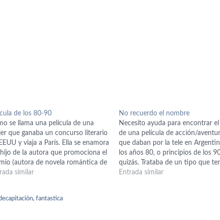
ícula de los 80-90
No recuerdo el nombre
o se llama una película de una
Necesito ayuda para encontrar el 
er que ganaba un concurso literario
de una película de acción/aventur
EEUU y viaja a París. Ella se enamora
que daban por la tele en Argenti
 hijo de la autora que promociona el
los años 80, o principios de los 9
mio (autora de novela romántica de
quizás. Trataba de un tipo que te
nturas). Se van enamorando, y al
rada similar
que rescatar a su novia de unos
Entrada similar
l, era el hijo el que escribía las…
maleantes, para eso él y su grupo
bajando…
decapitación
,
fantastica