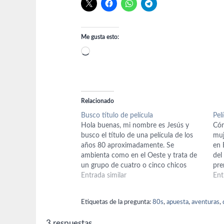
Me gusta esto:
Cargando...
Relacionado
Busco título de película
Pel
Hola buenas, mi nombre es Jesús y
Cóm
busco el título de una película de los
muj
años 80 aproximadamente. Se
en 
ambienta como en el Oeste y trata de
del
un grupo de cuatro o cinco chicos
pre
ladrones. Conocen a uno que es por así
Entrada similar
ave
Ent
decirlo un bonachón, alojado en casa
fina
de una…
Etiquetas de la pregunta:
80s
,
apuesta
,
aventuras
,
3 respuestas