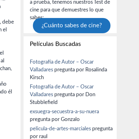
a prueba, tenemos nuestros Test de
a
cine para que demuestres lo que
sabes:
o, debe
¿Cuánto sabes de cine?
 el
Películas Buscadas
el
al
Fotografía de Autor – Oscar
uchan,
Valladares
pregunta por Rosalinda
Kirsch
año
Fotografía de Autor – Oscar
ndo él
Valladares
pregunta por Don
Stubblefield
exsuegra-secuestra-a-su-nuera
pregunta por Gonzalo
pelicula-de-artes-marciales
pregunta
por raul