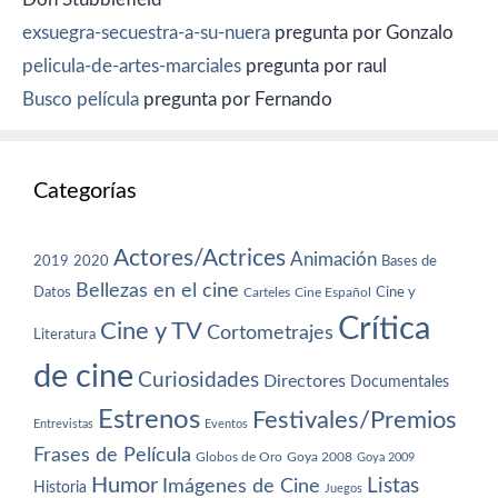
exsuegra-secuestra-a-su-nuera
pregunta por Gonzalo
pelicula-de-artes-marciales
pregunta por raul
Busco película
pregunta por Fernando
Categorías
Actores/Actrices
Animación
2019
2020
Bases de
Bellezas en el cine
Datos
Cine y
Carteles
Cine Español
Crítica
Cine y TV
Cortometrajes
Literatura
de cine
Curiosidades
Directores
Documentales
Estrenos
Festivales/Premios
Entrevistas
Eventos
Frases de Película
Globos de Oro
Goya 2008
Goya 2009
Humor
Imágenes de Cine
Listas
Historia
Juegos