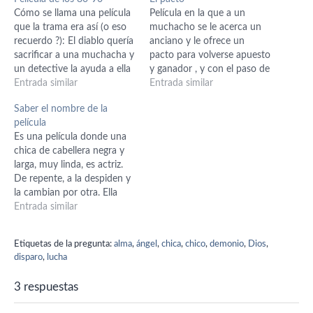
Cómo se llama una película
Película en la que a un
que la trama era así (o eso
muchacho se le acerca un
recuerdo ?): El diablo quería
anciano y le ofrece un
sacrificar a una muchacha y
pacto para volverse apuesto
un detective la ayuda a ella
y ganador , y con el paso de
para que eso no pase. Al
Entrada similar
los días se va volviendo
Entrada similar
final, él va a una iglesia, ella
malvado.
Saber el nombre de la
está en la mesa de sacrificio
película
y aparece el…
Es una película donde una
chica de cabellera negra y
larga, muy linda, es actriz.
De repente, a la despiden y
la cambian por otra. Ella
decide hacer un pacto con
Entrada similar
el diablo para volver a ser la
protagonista y matar a su
Etiquetas de la pregunta:
alma
,
ángel
,
chica
,
chico
,
demonio
,
Dios
,
competencia.
disparo
,
lucha
3 respuestas