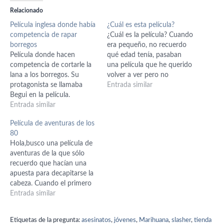
Relacionado
Película inglesa donde había
¿Cuál es esta película?
competencia de rapar
¿Cuál es la película? Cuando
borregos
era pequeño, no recuerdo
Película donde hacen
qué edad tenía, pasaban
competencia de cortarle la
una película que he querido
lana a los borregos. Su
volver a ver pero no
protagonista se llamaba
recuerdo el nombre y
Entrada similar
Begui en la película.
tampoco se cómo buscarla
Entrada similar
en Google. Lo poco que
recuerdo de esa película es;
Película de aventuras de los
-Recuerdo que la atmósfera
80
es tipo "Tim Burton". -Hay…
Hola,busco una película de
aventuras de la que sólo
recuerdo que hacían una
apuesta para decapitarse la
cabeza. Cuando el primero
se la decapita, se levanta y
Entrada similar
se la vuelve a poner.
Entonces el que es el héroe
Etiquetas de la pregunta:
asesinatos
,
jóvenes
,
Marihuana
,
slasher
,
tienda
de la película pasa toda la