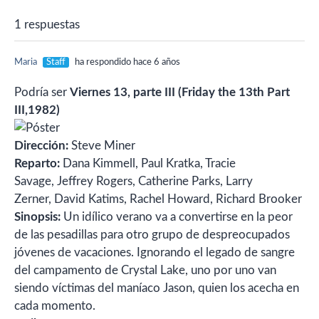
película sabiendo que tiene
1 respuestas
que devolver…
Maria
Staff
ha respondido hace 6 años
Podría ser
Viernes 13, parte III (Friday the 13th Part
III,1982)
Dirección:
Steve Miner
Reparto:
Dana Kimmell,
Paul Kratka,
Tracie
Savage,
Jeffrey Rogers,
Catherine Parks,
Larry
Zerner,
David Katims,
Rachel Howard,
Richard Brooker
Sinopsis:
Un idílico verano va a convertirse en la peor
de las pesadillas para otro grupo de despreocupados
jóvenes de vacaciones. Ignorando el legado de sangre
del campamento de Crystal Lake, uno por uno van
siendo víctimas del maníaco Jason, quien los acecha en
cada momento.