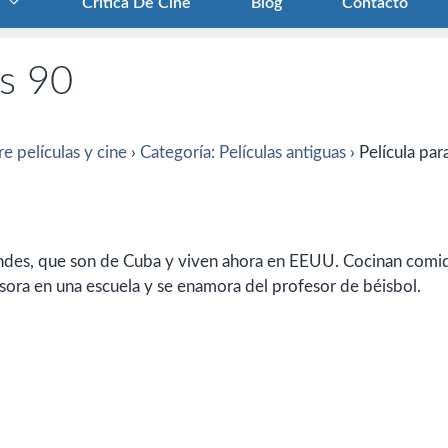
Crítica De Cine
Blog
Contacto
os 90
e películas y cine
›
Categoría: Películas antiguas
›
Película par
grandes, que son de Cuba y viven ahora en EEUU. Cocinan comi
fesora en una escuela y se enamora del profesor de béisbol.