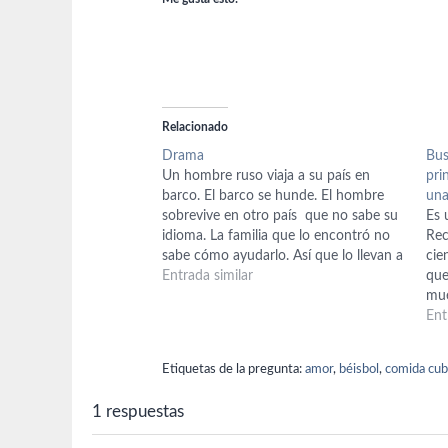
Relacionado
Drama
Bus
Un hombre ruso viaja a su país en
pri
barco. El barco se hunde. El hombre
una
sobrevive en otro país que no sabe su
Es 
idioma. La familia que lo encontró no
Rec
sabe cómo ayudarlo. Así que lo llevan a
cie
otro lado donde tampoco saben de
Entrada similar
que
dónde es. Un profesor jugando al…
mue
imp
Ent
via
Des
Etiquetas de la pregunta:
amor
,
béisbol
,
comida cu
1 respuestas