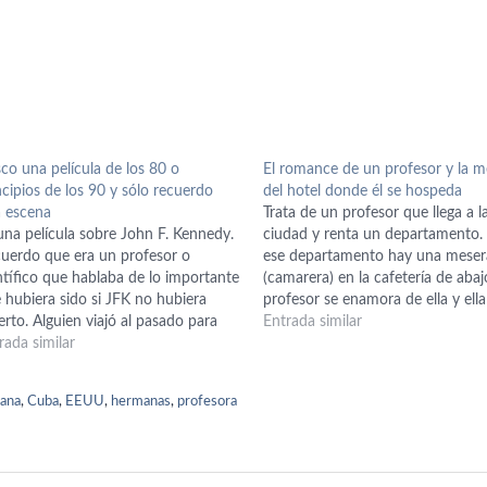
co una película de los 80 o
El romance de un profesor y la m
ncipios de los 90 y sólo recuerdo
del hotel donde él se hospeda
 escena
Trata de un profesor que llega a l
una película sobre John F. Kennedy.
ciudad y renta un departamento.
uerdo que era un profesor o
ese departamento hay una meser
ntífico que hablaba de lo importante
(camarera) en la cafetería de abajo
 hubiera sido si JFK no hubiera
profesor se enamora de ella y ella
rto. Alguien viajó al pasado para
él. Después el profesor le regala 
Entrada similar
edirlo, pero algo resultó mal, y al
rada similar
bote y le pone su nombre. El pro
jero lo culparon de la muerte de JFK.
se…
pués este profesor…
bana
,
Cuba
,
EEUU
,
hermanas
,
profesora