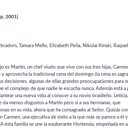
up, 2001)
bradors, Tamara Mello, Elizabeth Peña, Nikolai Kinski, Raquel
njo es Martín, un chef viudo que vive con sus tres hijas, Carme
e y aprovecha la tradicional cena del domingo (la cena es sagr
us decisiones, algunas de ellas grandes preocupaciones para s
ne el complejo de que nadie le escucha nunca. Además está a
antear una nueva vida al conocer a su novio brasileño. Leticia
 le da menos disgustos a Martín pero sí a sus hermanas, que
sas en su vida, ahora que ha consagrado al Señor. Quizás con
n Carmen, una ejecutiva de éxito a la que más se parece a él y
 A esta familia se une la exuberante Hortensia, empeñada en a