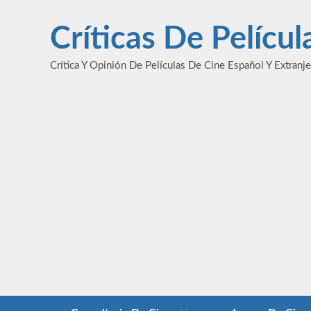
Saltar
al
Críticas De Pelícu
contenido
Crítica Y Opinión De Películas De Cine Español Y Extranj